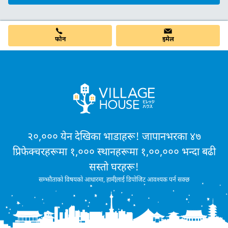
फोन
इमेल
२०,००० येन देखिका भाडाहरू! जापानभरका ४७
प्रिफेक्चरहरूमा १,००० स्थानहरूमा १,००,००० भन्दा बढी
सस्तो घरहरू!
सम्झौताको विषयको आधारमा, हामीलाई डिपोजिट आवश्यक पर्न सक्छ