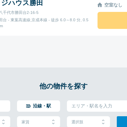
ッジハウス勝田
空室なし
千代市勝田台2-16-5
台 - 東葉高速線;京成本線 - 徒歩 6.0～8.0 分, 0.5
km
他の物件を探す
沿線・駅
家賃
選択肢