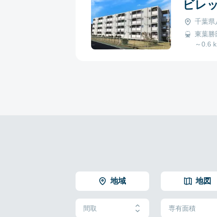
ビレ
千葉県八
東葉勝田
～0.6 
地域
地図
間取
専有面積