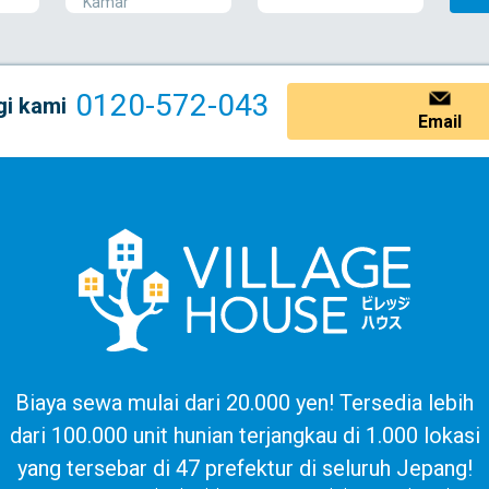
Kamar
0120-572-043
i kami
Email
Biaya sewa mulai dari 20.000 yen! Tersedia lebih
dari 100.000 unit hunian terjangkau di 1.000 lokasi
yang tersebar di 47 prefektur di seluruh Jepang!