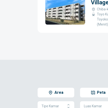
Villag
Chiba-k
Toyo K
Toyoko
(Menit
Area
Peta
Tipe Kamar
Luas Kamar