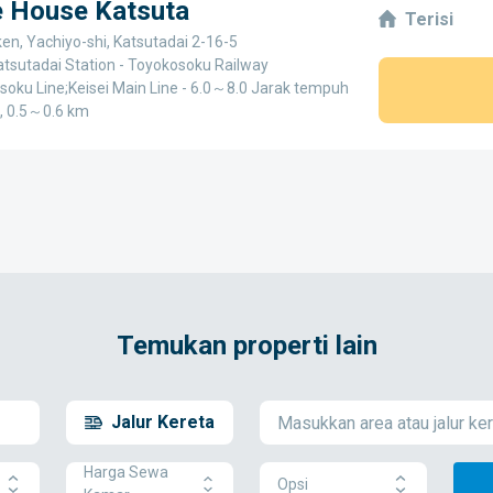
e House Katsuta
Terisi
en, Yachiyo-shi, Katsutadai 2-16-5
atsutadai Station - Toyokosoku Railway
soku Line;Keisei Main Line - 6.0～8.0 Jarak tempuh
), 0.5～0.6 km
Temukan properti lain
Jalur Kereta
Harga Sewa
Opsi