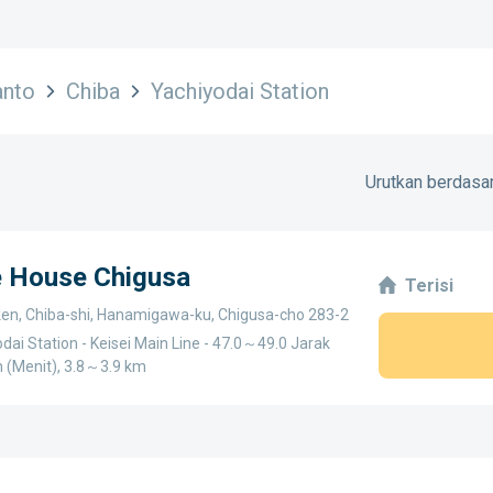
anto
Chiba
Yachiyodai Station
Urutkan berdasar
e House Chigusa
Terisi
ken, Chiba-shi, Hanamigawa-ku, Chigusa-cho 283-2
dai Station - Keisei Main Line - 47.0～49.0 Jarak
 (Menit), 3.8～3.9 km