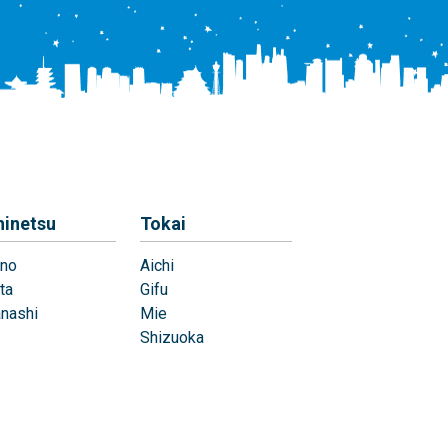
hinetsu
Tokai
no
Aichi
ta
Gifu
nashi
Mie
Shizuoka