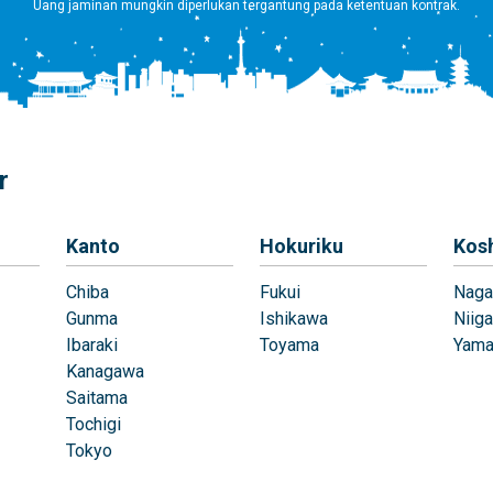
Uang jaminan mungkin diperlukan tergantung pada ketentuan kontrak.
r
Kanto
Hokuriku
Kos
Chiba
Fukui
Naga
Gunma
Ishikawa
Niiga
Ibaraki
Toyama
Yama
Kanagawa
Saitama
Tochigi
Tokyo