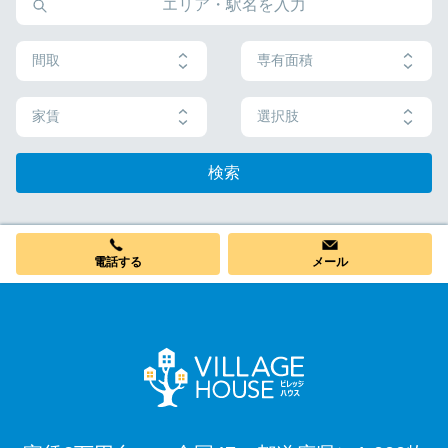
間取
専有面積
家賃
選択肢
検索
電話する
メール