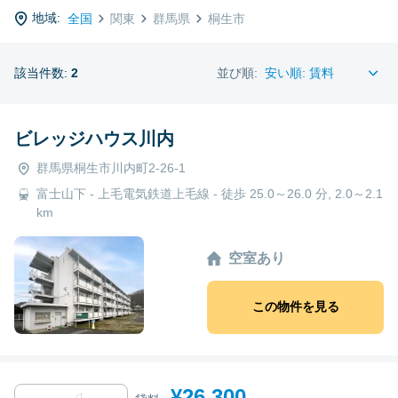
地域:
全国
関東
群馬県
桐生市
該当件数:
2
並び順:
ビレッジハウス川内
群馬県桐生市川内町2-26-1
富士山下 - 上毛電気鉄道上毛線 - 徒歩 25.0～26.0 分, 2.0～2.1
km
空室あり
この物件を見る
¥26,300