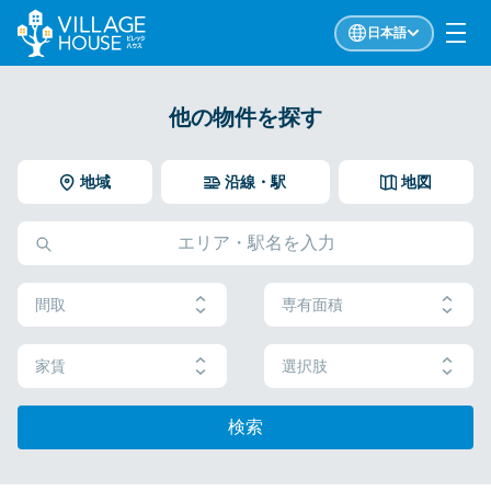
日本語
他の物件を探す
地域
沿線・駅
地図
間取
専有面積
家賃
選択肢
検索