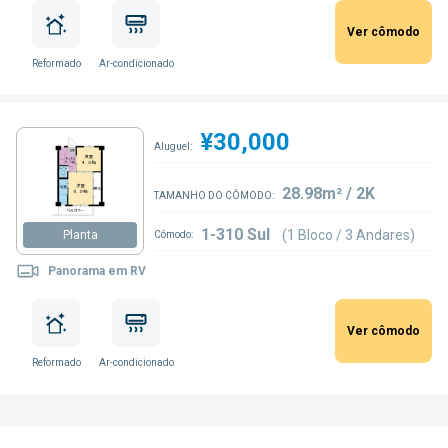
Ver cômodo
Reformado
Ar-condicionado
¥30,000
Aluguel:
28.98m² / 2K
TAMANHO DO CÔMODO:
1-310 Sul
(1 Bloco / 3 Andares)
Planta
Cômodo:
Panorama em RV
Ver cômodo
Reformado
Ar-condicionado