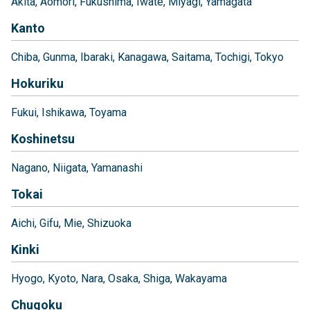
Akita
Aomori
Fukushima
Iwate
Miyagi
Yamagata
Kanto
Chiba
Gunma
Ibaraki
Kanagawa
Saitama
Tochigi
Tokyo
Hokuriku
Fukui
Ishikawa
Toyama
Koshinetsu
Nagano
Niigata
Yamanashi
Tokai
Aichi
Gifu
Mie
Shizuoka
Kinki
Hyogo
Kyoto
Nara
Osaka
Shiga
Wakayama
Chugoku