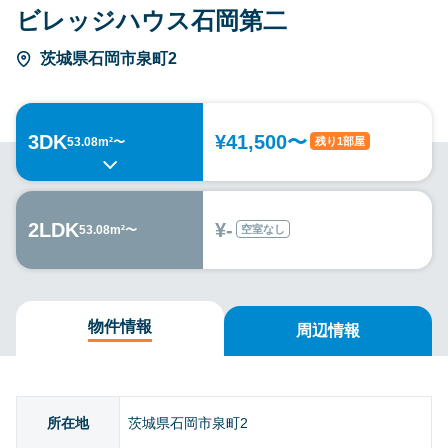
ビレッジハウス石岡第二
茨城県石岡市泉町2
3DK
¥41,500〜
残り1部屋
53.08m²〜
2LDK
¥-
空室なし
53.08m²〜
物件情報
周辺情報
所在地
茨城県石岡市泉町2