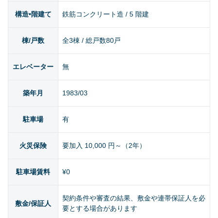
構造•階建て
鉄筋コンクリート造 / 5 階建
棟/戸数
全3棟 / 総戸数80戸
エレベーター
無
築年月
1983/03
駐車場
有
火災保険
要加入 10,000 円～（2年）
駐車場賃料
¥0
契約条件や審査の結果、敷金や連帯保証人を必
敷金/保証人
要とする場合があります