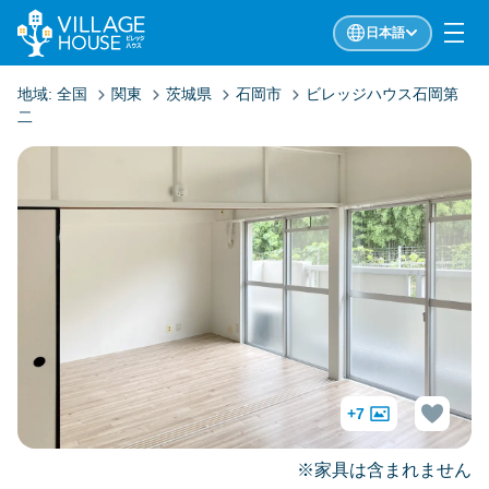
日本語
地域:
全国
関東
茨城県
石岡市
ビレッジハウス石岡第
二
+7
※家具は含まれません