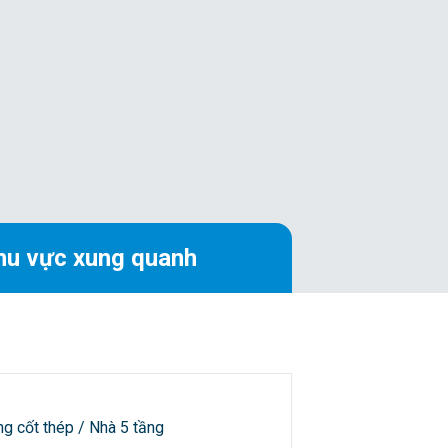
hu vực xung quanh
ng cốt thép / Nhà 5 tầng