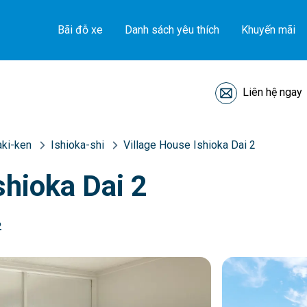
Bãi đỗ xe
Danh sách yêu thích
Khuyến mãi
Liên hệ ngay
aki-ken
Ishioka-shi
Village House Ishioka Dai 2
shioka Dai 2
2