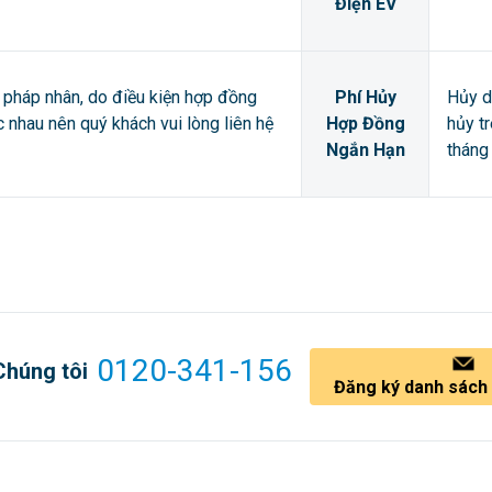
Điện EV
pháp nhân, do điều kiện hợp đồng
Phí Hủy
Hủy d
ác nhau nên quý khách vui lòng liên hệ
Hợp Đồng
hủy t
Ngắn Hạn
tháng 
0120-341-156
Chúng tôi
Đăng ký danh sách