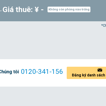
Giá thuê: ¥ -
²～
Không còn phòng nào trống
*Ch
0120-341-156
Chúng tôi
Đăng ký danh sách