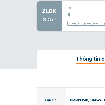
TỪ:
2LDK
¥-
53.08m²
Không còn phòng nào trốn
Thông tin 
Địa Chỉ
Ibaraki-ken, Ishioka-