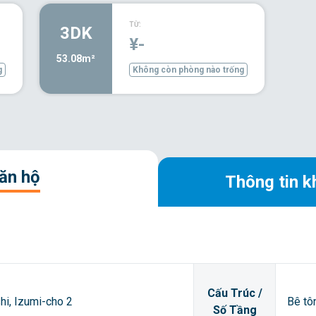
TỪ:
3DK
¥-
53.08m²
g
Không còn phòng nào trống
căn hộ
Thông tin k
Cấu Trúc /
shi, Izumi-cho 2
Bê tô
Số Tầng