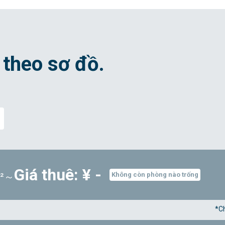
 theo sơ đồ.
Giá thuê: ¥ -
m²～
Không còn phòng nào trống
*Ch