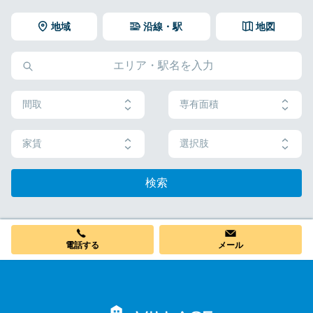
地域
沿線・駅
地図
間取
専有面積
家賃
選択肢
検索
電話する
メール