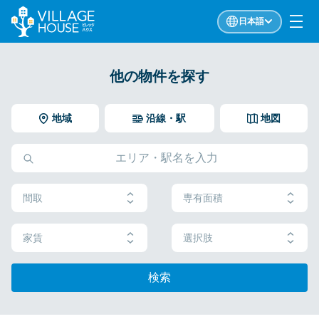
日本語
他の物件を探す
地域
沿線・駅
地図
間取
専有面積
家賃
選択肢
検索