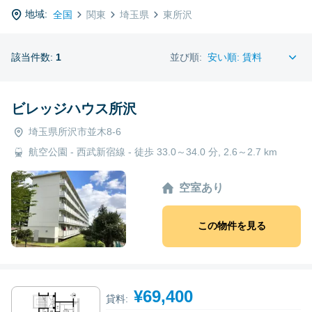
地域:
全国
関東
埼玉県
東所沢
該当件数:
1
並び順:
ビレッジハウス所沢
埼玉県所沢市並木8-6
航空公園 - 西武新宿線 - 徒歩 33.0～34.0 分, 2.6～2.7 km
空室あり
この物件を見る
¥69,400
貸料: