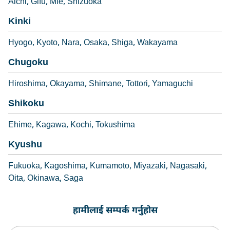
Aichi
Gifu
Mie
Shizuoka
Kinki
Hyogo
Kyoto
Nara
Osaka
Shiga
Wakayama
Chugoku
Hiroshima
Okayama
Shimane
Tottori
Yamaguchi
Shikoku
Ehime
Kagawa
Kochi
Tokushima
Kyushu
Fukuoka
Kagoshima
Kumamoto
Miyazaki
Nagasaki
Oita
Okinawa
Saga
हामीलाई सम्पर्क गर्नुहोस