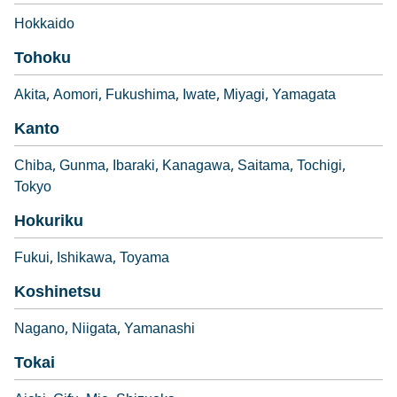
Hokkaido
Tohoku
Akita
Aomori
Fukushima
Iwate
Miyagi
Yamagata
Kanto
Chiba
Gunma
Ibaraki
Kanagawa
Saitama
Tochigi
Tokyo
Hokuriku
Fukui
Ishikawa
Toyama
Koshinetsu
Nagano
Niigata
Yamanashi
Tokai