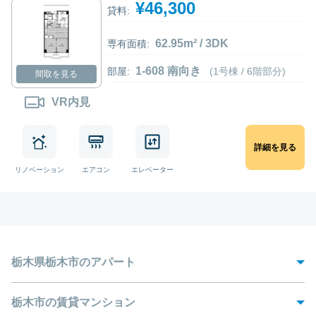
¥46,300
貸料:
62.95m² / 3DK
専有面積:
1-608 南向き
部屋:
(1号棟 / 6階部分)
間取を見る
VR内見
詳細を見る
リノベーション
エアコン
エレベーター
栃木県栃木市のアパート
栃木市をはじめ、宇都宮市、那須市、益子市など栃木県の主要都市は東京に
近く、電車やバスで簡単にアクセスすることができます。栃木市は、巴波川
栃木市の賃貸マンション
沿いに位置し、かつて東京からの使者が栃木市を経由して日光の社寺に参詣