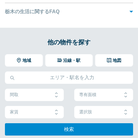
したと言われています。これにより、商人や貿易商に人気のある街として、
栃木市でお部屋探しをするのであれば、しっかりと計画を立てることが大切
栄えるようになりました。
です。子供の学校の近くに住みたい、職場の近くに住みたいなど、まずは立
栃木の生活に関するFAQ
地について考えましょう。また、交通の便の良さや家賃の安さも重要なポイ
現在栃木市を訪れると、古き良き日本を感じられると共に、息を呑むような
ントになります。
1. 栃木市にはどのような魅力がありますか？
美しい自然を楽しむことができます。
Q
お子様がいるファミリー向けの物件としては、62.95㎡の3DKがある「
ビレッ
また、栃木市には様々なコーヒーショップがあり、それぞれのお店で独自の
栃木市には様々な観光スポットがあります。
ジハウス栃木日ノ出タワー
」がおすすめです。この物件は、東武宇都宮線、
A
2. ビレッジハウスで栃木市の賃貸マンションを借りる
他の物件を探す
Q
コーヒーが味わえます。香り高いコーヒー以外にも、手打ちそば、巴波川の
東武日光線の新栃木駅から徒歩9分という好立地にあり、市内を楽に移動する
には、どのように申し込めばいいですか？
遊覧船などでも知られています。
横山郷土館で歴史を学ぶことができるほか、着物のレンタルも可能
ことができます。また、栃木中央小学校、栃木東中学校も徒歩圏内にあるの
です。
で、子育てしやすい環境だと言えるでしょう。
ビレッジハウスでお申込みの際には、以下の書類をご準備のうえ、
A
美しい景色と美味しい食べ物がある栃木市は、移住先としても魅力的です。
3. ビレッジハウスの栃木市の賃貸物件の家賃は毎月ど
Q
地域
沿線・駅
地図
弊社コールセンターまでお問い合わせください。
ビレッジハウスでは、新しい街への引っ越しをスムーズに行えるように、お
また、桜やアジサイの名所として知られる太平山では、毎年「太平
栃木市の安いアパートをお探しであれば、「
のように支払うのですか？
ビレッジハウス大平
」がおすす
客様のニーズに合わせた様々な広さの栃木市の賃貸マンションをご用意して
山とちぎあじさいまつり」が開催されています。
めです。この栃木市大平町のアパートは、東武日光線の新大平下駅から徒歩9
必要事項を記入した申込書
毎月の指定日に翌月分のお家賃等を口座振替にてお支払いいただき
います。2Kから3DKのお部屋まで、利便性の高い栃木市の賃貸住宅をお探し
A
分、JR両毛線の大平下駅から徒歩11分の場所にあります。
※契約内容や審査の結果、敷金をお預かりする場合がございます。
ます。ご希望のアパートに入居する前に、口座引き落としのための
申込者の身分証明書および収入証明書のコピー（直近1ヶ月分の
いただけます。
口座振替登録を済ませておく必要があります。
給与明細、年金や福祉関連の各種受給証など。転職された方、
また、ビレッジハウスのアパートは、エアコン、ガスコンロ、温水洗浄便
また、ビレッジハウスでは敷金・礼金・更新料・仲介手数料が不要です。
内定を受けられた方は、給与の目安が記載された雇用契約書や
座、キッチン給湯（瞬間湯沸かし器）など、それぞれ月額1,000円でお客様の
間取
専有面積
その他ご不明点がありましたら、弊社フリーダイヤルまでお問い合
内定通知書をご提出ください)
ご要望に合わせてオプション設備をお選びいただけます。
わせください。
給与受け取り口座、家賃引き落とし予定口座の通帳のコピー
（最新の取引内容と口座名義が記載されているものをご用意く
家賃
選択肢
詳しくは「
よくあるご質問
」のページをご確認ください。
ださい）
保険関係書類
検索
ビレッジハウスでは敷金・礼金・仲介手数料不要で、栃木市のアパ