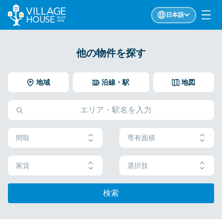
日本語
他の物件を探す
地域
沿線・駅
地図
間取
専有面積
家賃
選択肢
検索