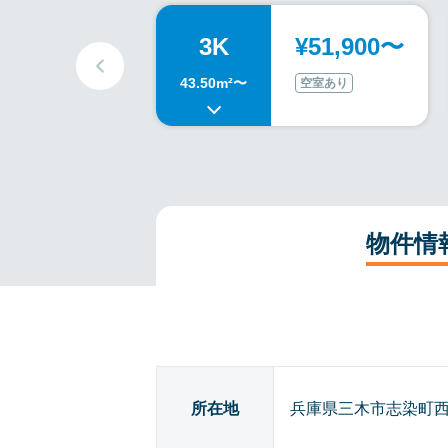
3K
¥51,900〜
43.50m²〜
空室あり
物件情
所在地
兵庫県三木市志染町西自