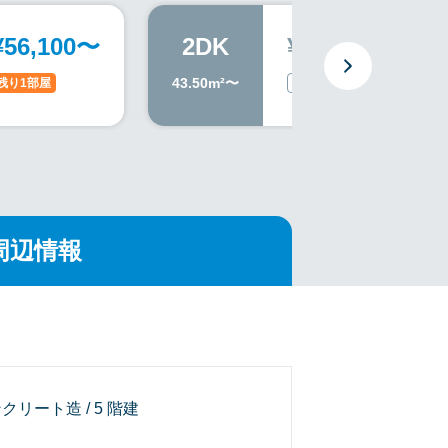
¥56,100〜
2DK
¥-
43.50m²〜
残り1部屋
空室なし
周辺情報
クリート造 / 5 階建