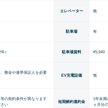
エレベーター
無
駐車場
有
（2年）
駐車場賃料
¥5,940
果、敷金や連帯保証人を必要
EV充電設備
無
す
料等の契約条件が異なります
1年未満
短期解約違約金
ださい
ヵ月分