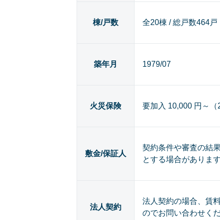
棟/戸数
全20棟 / 総戸数464戸
築年月
1979/07
火災保険
要加入 10,000 円～
契約条件や審査の結
敷金/保証人
とする場合がありま
法人契約の場合、賃
法人契約
のでお問い合わせく