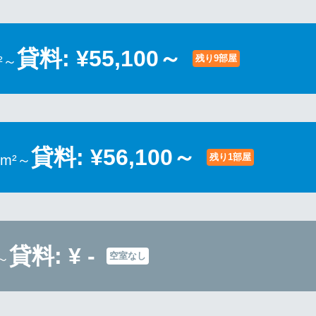
貸料: ¥55,100～
残り9部屋
²～
貸料: ¥56,100～
残り1部屋
8m²～
貸料: ¥ -
空室なし
～