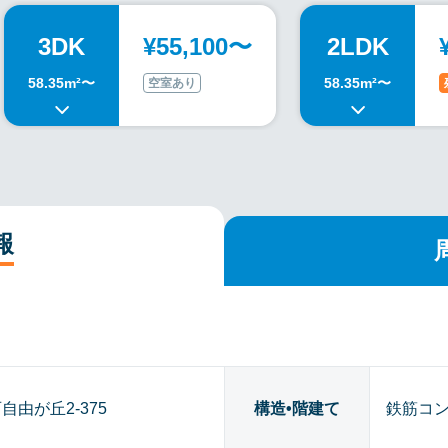
3DK
¥55,100〜
2LDK
58.35m²〜
58.35m²〜
空室あり
報
由が丘2-375
構造•階建て
鉄筋コン