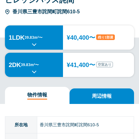
香川県三豊市詫間町詫間610-5
1LDK
¥40,400〜
残り1部屋
39.83m²〜
2DK
¥41,400〜
空室あり
39.83m²〜
物件情報
周辺情報
所在地
香川県三豊市詫間町詫間610-5