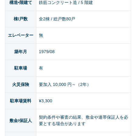
構造•階建て
鉄筋コンクリート造 / 5 階建
棟/戸数
全2棟 / 総戸数80戸
エレベーター
無
築年月
1979/08
駐車場
有
火災保険
要加入 10,000 円～（2年）
駐車場賃料
¥3,300
契約条件や審査の結果、敷金や連帯保証人を必
敷金/保証人
要とする場合があります