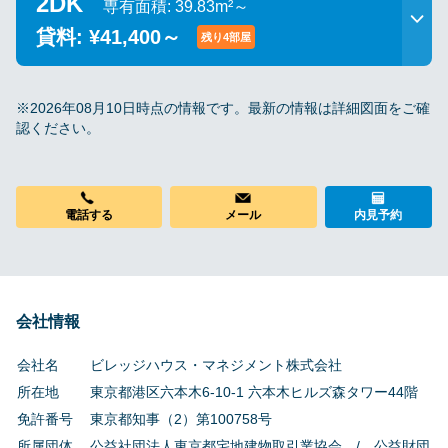
2DK
専有面積: 39.83m²～
貸料: ¥41,400～
残り4部屋
※2026年08月10日時点の情報です。最新の情報は詳細図面をご確
認ください。
電話する
メール
内見予約
会社情報
会社名
ビレッジハウス・マネジメント株式会社
所在地
東京都港区六本木6-10-1 六本木ヒルズ森タワー44階
免許番号
東京都知事（2）第100758号
所属団体
公益社団法人東京都宅地建物取引業協会 / 公益財団