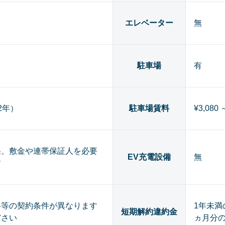
エレベーター
無
駐車場
有
（2年）
駐車場賃料
¥3,080 
果、敷金や連帯保証人を必要
EV充電設備
無
す
料等の契約条件が異なります
1年未満
短期解約違約金
ださい
ヵ月分