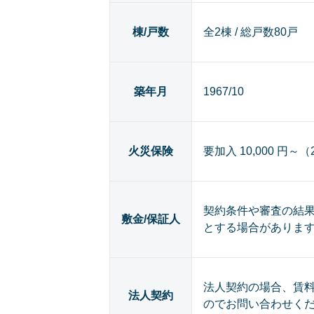
棟/戸数
全2棟 / 総戸数80戸
築年月
1967/10
火災保険
要加入 10,000 円～
契約条件や審査の結
敷金/保証人
とする場合がありま
法人契約の場合、賃
法人契約
のでお問い合わせく