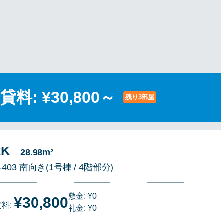
貸料: ¥30,800～
残り3部屋
～
2K
28.98m²
-403 南向き(1号棟 / 4階部分)
敷金: ¥0
¥30,800
貸料:
礼金: ¥0