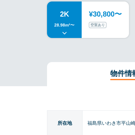
2K
¥30,800〜
28.98m²〜
空室あり
物件情
所在地
福島県いわき市平山崎