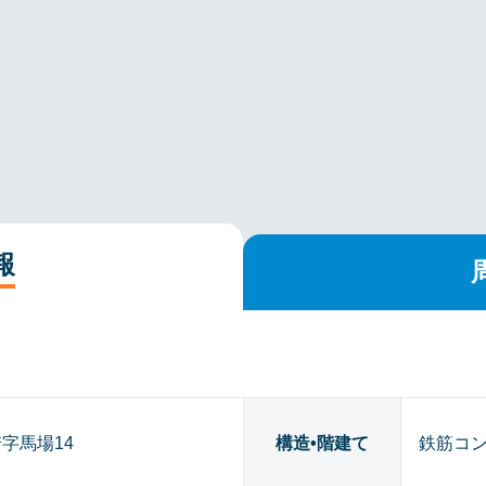
報
字馬場14
構造•階建て
鉄筋コン