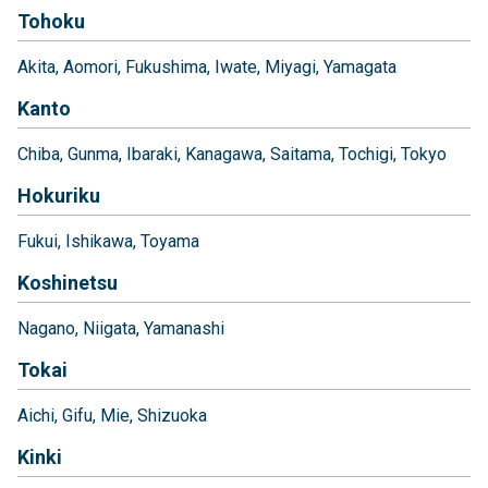
Tohoku
Akita
Aomori
Fukushima
Iwate
Miyagi
Yamagata
Kanto
Chiba
Gunma
Ibaraki
Kanagawa
Saitama
Tochigi
Tokyo
Hokuriku
Fukui
Ishikawa
Toyama
Koshinetsu
Nagano
Niigata
Yamanashi
Tokai
Aichi
Gifu
Mie
Shizuoka
Kinki