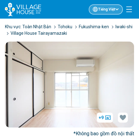
Tiếng Việt
Khu vực:
Toàn Nhật Bản
Tohoku
Fukushima-ken
Iwaki-shi
Village House Tairayamazaki
+9
*Không bao gồm đồ nội thất