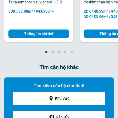
Tairanumanochisuwahara 1-3-2
Yoshimamachishimo
3DK / 53.08m² / ¥43,900 〜
2DK / 40.55m² / ¥4
3DK / 53.96m² / ¥4
Thông tin chi tiết
Thông tin c
Tìm căn hộ khác
Tìm kiếm căn hộ cho thuê
Khu vực
Bản đồ