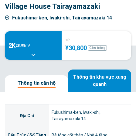
Village House Tairayamazaki
Fukushima-ken, Iwaki-shi, Tairayamazaki 14
TỪ:
2K
28.98m²
¥30,800
Còn trống
Thông tin khu vực xung
Thông tin căn hộ
quanh
Fukushima-ken, Iwaki-shi,
Địa Chỉ
Tairayamazaki 14
Cấu Trúc / Số Tầng
Bê tông cốt thép / Nhà 4 tầng