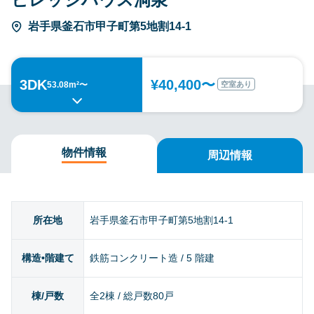
岩手県釜石市甲子町第5地割14-1
3DK
¥40,400〜
空室あり
53.08m²〜
物件情報
周辺情報
所在地
岩手県釜石市甲子町第5地割14-1
構造•階建て
鉄筋コンクリート造 / 5 階建
棟/戸数
全2棟 / 総戸数80戸