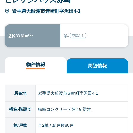
岩手県大船渡市赤崎町字沢田4-1
2K
¥-
空室なし
33.61m²〜
物件情報
周辺情報
所在地
岩手県大船渡市赤崎町字沢田4-1
構造•階建て
鉄筋コンクリート造 / 5 階建
棟/戸数
全2棟 / 総戸数80戸