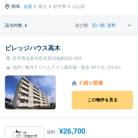
地域:
全国
東北
岩手県
小山田
該当件数:
1
並び順:
ビレッジハウス高木
岩手県花巻市高木第20地割200-369
似内 - 銀河ドリームライン釜石線 - 徒歩 48.0 分, 3.8 km
2 残り部屋
この物件を見る
¥26,700
貸料: