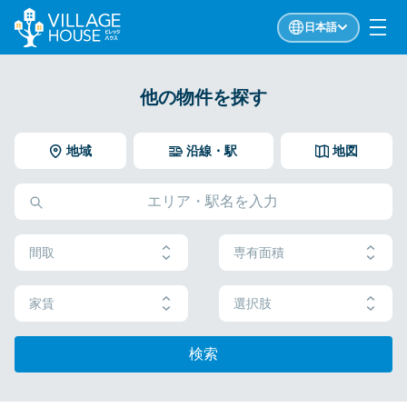
日本語
他の物件を探す
地域
沿線・駅
地図
間取
専有面積
家賃
選択肢
検索