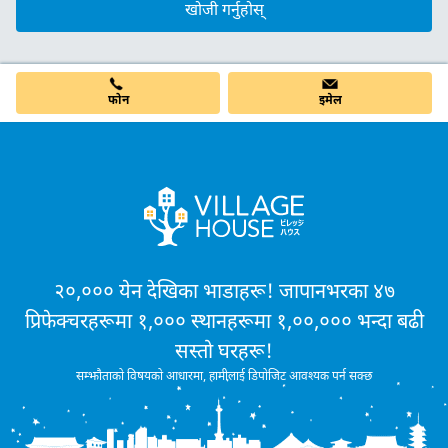
खोजी गर्नुहोस्
फोन
इमेल
२०,००० येन देखिका भाडाहरू! जापानभरका ४७
प्रिफेक्चरहरूमा १,००० स्थानहरूमा १,००,००० भन्दा बढी
सस्तो घरहरू!
सम्झौताको विषयको आधारमा, हामीलाई डिपोजिट आवश्यक पर्न सक्छ