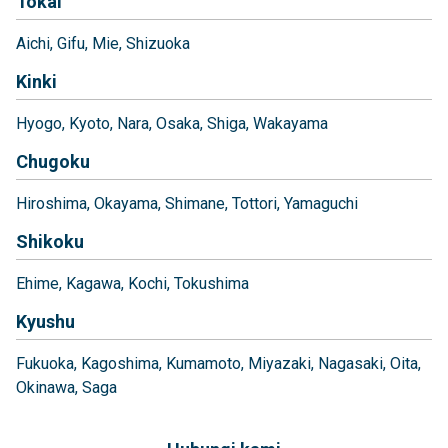
Tokai
Aichi
Gifu
Mie
Shizuoka
Kinki
Hyogo
Kyoto
Nara
Osaka
Shiga
Wakayama
Chugoku
Hiroshima
Okayama
Shimane
Tottori
Yamaguchi
Shikoku
Ehime
Kagawa
Kochi
Tokushima
Kyushu
Fukuoka
Kagoshima
Kumamoto
Miyazaki
Nagasaki
Oita
Okinawa
Saga