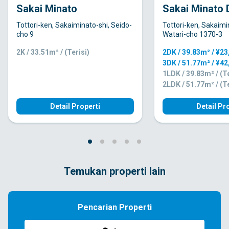
Sakai Minato
Sakai Minato 
Tottori-ken, Sakaiminato-shi, Seido-
Tottori-ken, Sakaimi
cho 9
Watari-cho 1370-3
2K / 33.51m² / (Terisi)
2DK / 39.83m² / ¥2
3DK / 51.77m² / ¥4
1LDK / 39.83m² / (Te
2LDK / 51.77m² / (Te
Detail Properti
Detail Pr
Temukan properti lain
Pencarian Properti