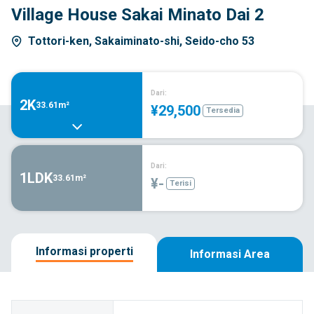
Village House Sakai Minato Dai 2
Tottori-ken, Sakaiminato-shi, Seido-cho 53
Dari:
2K
33.61m²
¥29,500
Tersedia
Dari:
1LDK
33.61m²
¥-
Terisi
Informasi properti
Informasi Area