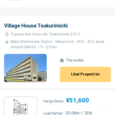
Village House Tsukurimichi
Toyama-ken, Imizu-shi, Tsukurimichi 216-2
Naka-Shimminato Station - Manyo Line - 24.0～25.0 Jarak
tempuh (Menit), 1.9～2.0 km
Tersedia
Lihat Properti Ini
¥51,600
Harga Sewa:
53.08m² / 3DK
Luas Kamar: