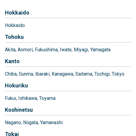
Hokkaido
Hokkaido
Tohoku
Akita
Aomori
Fukushima
Iwate
Miyagi
Yamagata
Kanto
Chiba
Gunma
Ibaraki
Kanagawa
Saitama
Tochigi
Tokyo
Hokuriku
Fukui
Ishikawa
Toyama
Koshinetsu
Nagano
Niigata
Yamanashi
Tokai