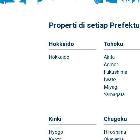
Properti di setiap Prefektu
Hokkaido
Tohoku
Hokkaido
Akita
Aomori
Fukushima
Iwate
Miyagi
Yamagata
Kinki
Chugoku
Hyogo
Hiroshima
Kyoto
Okayama