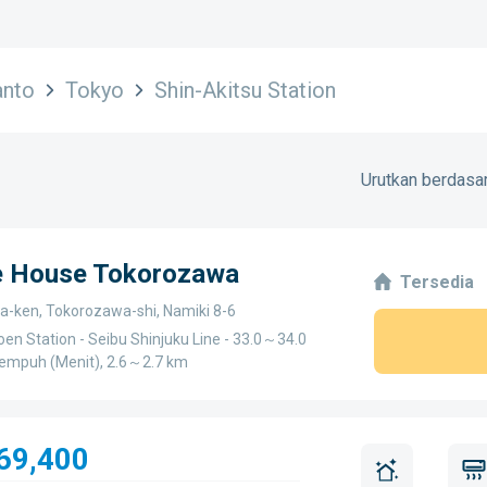
anto
Tokyo
Shin-Akitsu Station
Urutkan berdasar
ge House Tokorozawa
Tersedia
a-ken, Tokorozawa-shi, Namiki 8-6
en Station - Seibu Shinjuku Line - 33.0～34.0
tempuh (Menit), 2.6～2.7 km
69,400