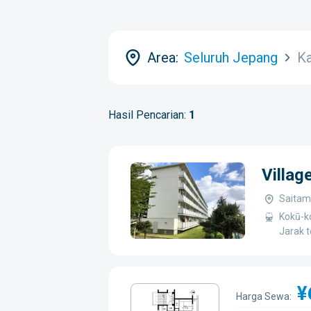
Area:
Seluruh Jepang
K
Hasil Pencarian:
1
Villa
Saitam
Kokū-ko
Jarak 
¥
Harga Sewa: