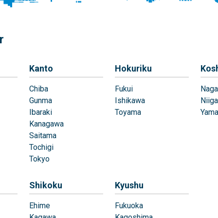
r
Kanto
Hokuriku
Kos
Chiba
Fukui
Naga
Gunma
Ishikawa
Niiga
Ibaraki
Toyama
Yama
Kanagawa
Saitama
Tochigi
Tokyo
Shikoku
Kyushu
Ehime
Fukuoka
Kagawa
Kagoshima