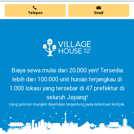
Telepon
Email
Biaya sewa mulai dari 20.000 yen! Tersedia
lebih dari 100.000 unit hunian terjangkau di
1.000 lokasi yang tersebar di 47 prefektur di
seluruh Jepang!
Uang jaminan mungkin diperlukan tergantung pada ketentuan kontrak.