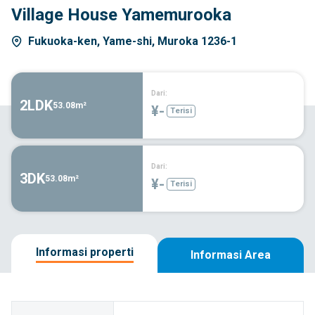
Village House Yamemurooka
Fukuoka-ken, Yame-shi, Muroka 1236-1
Dari:
2LDK
53.08m²
¥-
Terisi
Dari:
3DK
53.08m²
¥-
Terisi
Informasi properti
Informasi Area