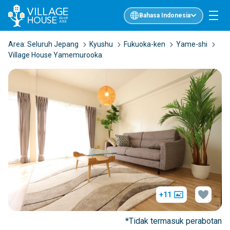
Bahasa Indonesia
Area:
Seluruh Jepang
Kyushu
Fukuoka-ken
Yame-shi
Village House Yamemurooka
+11
*Tidak termasuk perabotan