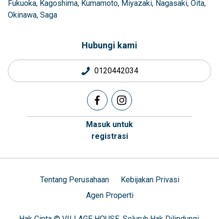
Fukuoka
Kagoshima
Kumamoto
Miyazaki
Nagasaki
Oita
Okinawa
Saga
Hubungi kami
0120442034
Masuk untuk
registrasi
Tentang Perusahaan
Kebijakan Privasi
Agen Properti
Hak Cipta © VILLAGE HOUSE. Seluruh Hak Dilindungi.