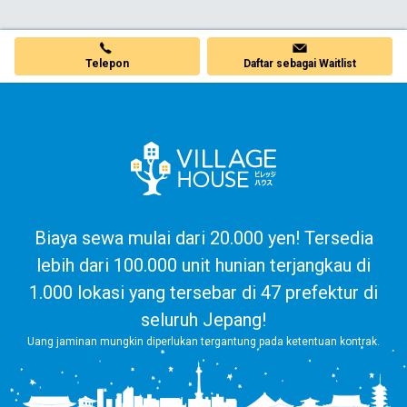
Telepon
Daftar sebagai Waitlist
Biaya sewa mulai dari 20.000 yen! Tersedia
lebih dari 100.000 unit hunian terjangkau di
1.000 lokasi yang tersebar di 47 prefektur di
seluruh Jepang!
Uang jaminan mungkin diperlukan tergantung pada ketentuan kontrak.