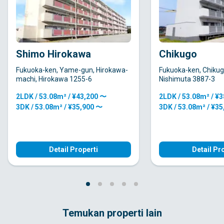
Shimo Hirokawa
Chikugo
Fukuoka-ken, Yame-gun, Hirokawa-
Fukuoka-ken, Chikug
machi, Hirokawa 1255-6
Nishimuta 3887-3
2LDK / 53.08m² / ¥43,200 〜
2LDK / 53.08m² / ¥
3DK / 53.08m² / ¥35,900 〜
3DK / 53.08m² / ¥3
Detail Properti
Detail Pr
Temukan properti lain