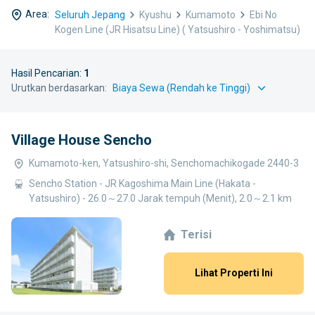
Area:
Seluruh Jepang
Kyushu
Kumamoto
Ebi No
Kogen Line (JR Hisatsu Line) ( Yatsushiro - Yoshimatsu)
Hasil Pencarian:
1
Urutkan berdasarkan:
Village House Sencho
Kumamoto-ken, Yatsushiro-shi, Senchomachikogade 2440-3
Sencho Station - JR Kagoshima Main Line (Hakata -
Yatsushiro) - 26.0～27.0 Jarak tempuh (Menit), 2.0～2.1 km
Terisi
Lihat Properti Ini