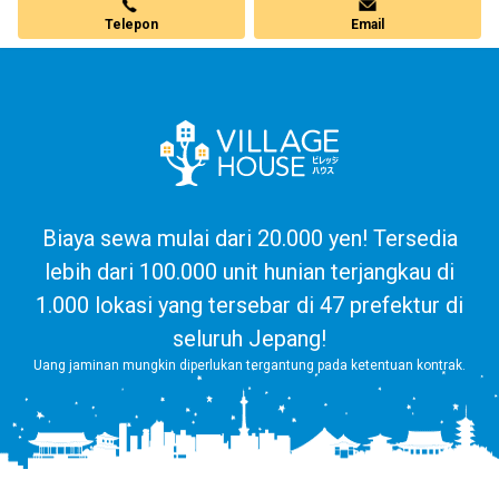
Telepon
Email
Biaya sewa mulai dari 20.000 yen! Tersedia
lebih dari 100.000 unit hunian terjangkau di
1.000 lokasi yang tersebar di 47 prefektur di
seluruh Jepang!
Uang jaminan mungkin diperlukan tergantung pada ketentuan kontrak.