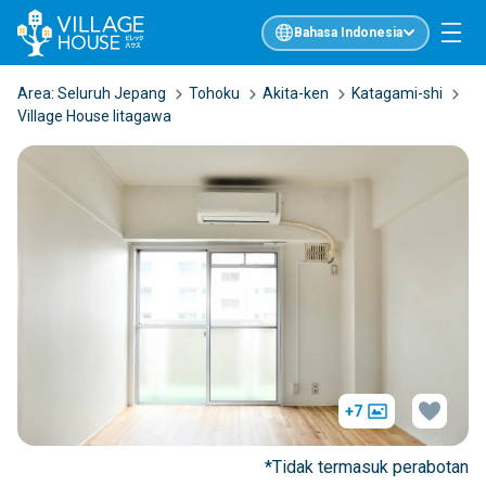
Bahasa Indonesia
Area:
Seluruh Jepang
Tohoku
Akita-ken
Katagami-shi
Village House Iitagawa
+7
*Tidak termasuk perabotan