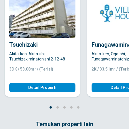
Tsuchizaki
Funagawamin
Akita-ken, Akita-shi,
Akita-ken, Oga-shi,
Tsuchizakiminatonishi 2-12-48
Funagawaminatohi
3DK / 53.08m² / (Terisi)
2K / 33.51m² / (Teri
Detail Properti
Detail Pr
Temukan properti lain