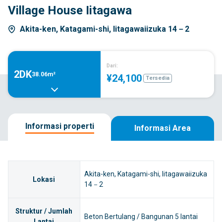
Village House Iitagawa
Akita-ken, Katagami-shi, Iitagawaiizuka 14－2
Dari:
2DK
38.06m²
¥24,100
Tersedia
Informasi properti
Informasi Area
Akita-ken, Katagami-shi, Iitagawaiizuka
Lokasi
14－2
Struktur / Jumlah
Beton Bertulang / Bangunan 5 lantai
Lantai