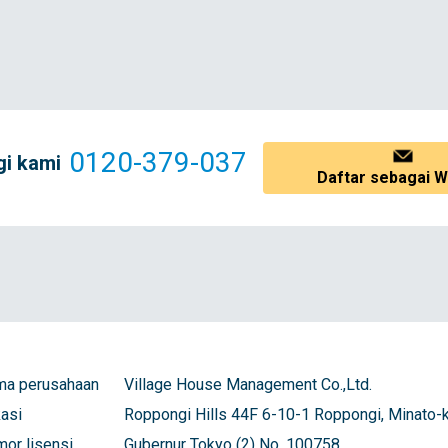
0120-379-037
i kami
Daftar sebagai Wa
a perusahaan
Village House Management Co.,Ltd.
asi
Roppongi Hills 44F 6-10-1 Roppongi, Minato-k
or lisensi
Gubernur Tokyo (2) No. 100758