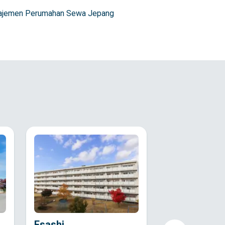
anajemen Perumahan Sewa Jepang
Esashi
Iwayadou