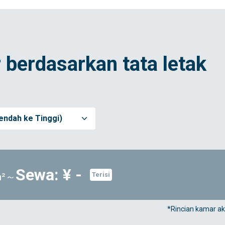
 berdasarkan tata letak
endah ke Tinggi)
Sewa: ¥ -
1m²～
Terisi
*Rincian kamar ak