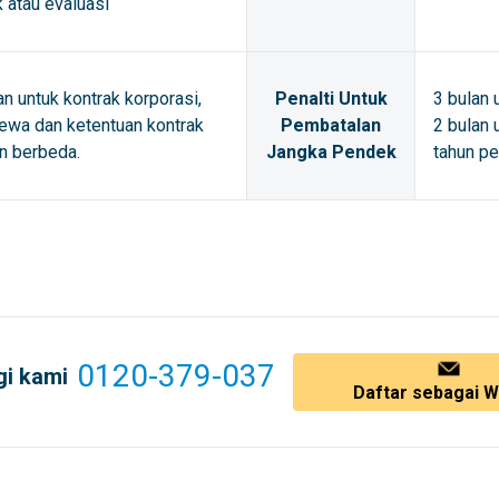
k atau evaluasi
an untuk kontrak korporasi,
Penalti Untuk
3 bulan 
ewa dan ketentuan kontrak
Pembatalan
2 bulan 
n berbeda.
Jangka Pendek
tahun pe
0120-379-037
i kami
Daftar sebagai Wa