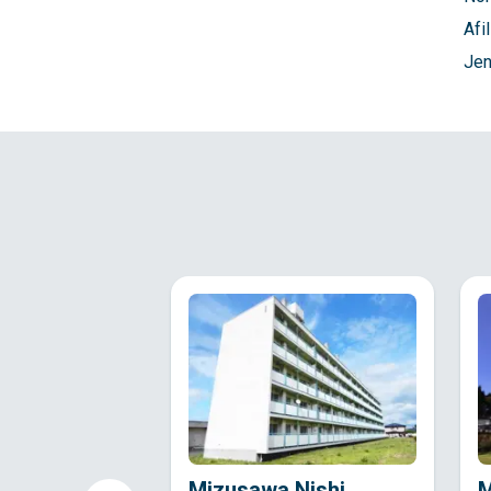
Afil
Jen
Mizusawa Nishi