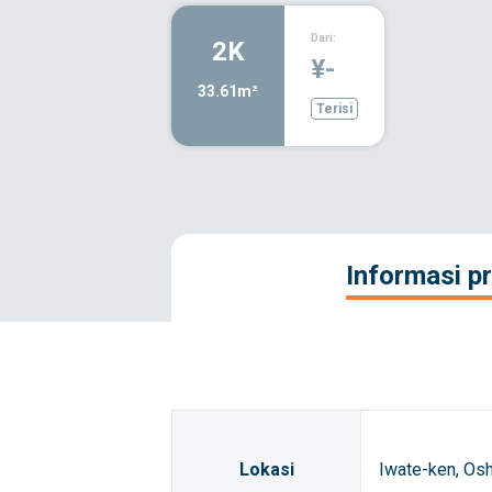
Dari:
2K
¥-
33.61m²
Terisi
Informasi pr
Lokasi
Iwate-ken, Os