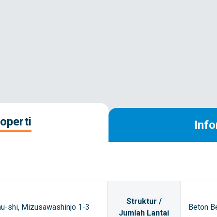
operti
Info
Struktur /
hu-shi, Mizusawashinjo 1-3
Beton Be
Jumlah Lantai