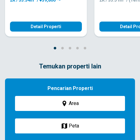
2K / 33.54m² / ¥39,800 〜
2K / 33.51m² / (Teri
Detail Properti
Detail Pr
Temukan properti lain
Pencarian Properti
Area
Peta