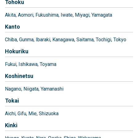
Tohoku
Akita
Aomori
Fukushima
Iwate
Miyagi
Yamagata
Kanto
Chiba
Gunma
Ibaraki
Kanagawa
Saitama
Tochigi
Tokyo
Hokuriku
Fukui
Ishikawa
Toyama
Koshinetsu
Nagano
Niigata
Yamanashi
Tokai
Aichi
Gifu
Mie
Shizuoka
Kinki