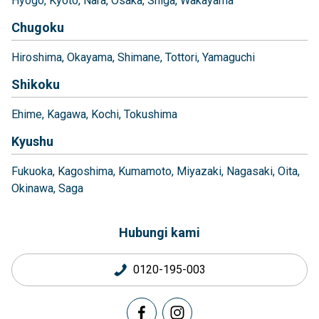
Hyogo
Kyoto
Nara
Osaka
Shiga
Wakayama
Chugoku
Hiroshima
Okayama
Shimane
Tottori
Yamaguchi
Shikoku
Ehime
Kagawa
Kochi
Tokushima
Kyushu
Fukuoka
Kagoshima
Kumamoto
Miyazaki
Nagasaki
Oita
Okinawa
Saga
Hubungi kami
0120-195-003