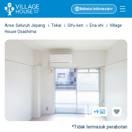
Bahasa Indonesia
Area:
Seluruh Jepang
Tokai
Gifu-ken
Ena-shi
Village
House Osashima
+9
*Tidak termasuk perabotan