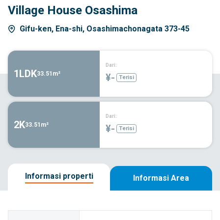
Village House Osashima
Gifu-ken, Ena-shi, Osashimachonagata 373-45
Dari:
1LDK
33.51m²
¥-
Terisi
Dari:
2K
33.51m²
¥-
Terisi
Informasi properti
Informasi Area