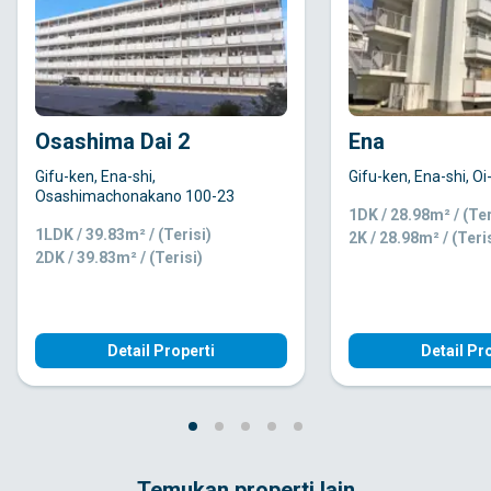
Osashima Dai 2
Ena
Gifu-ken, Ena-shi,
Gifu-ken, Ena-shi, O
Osashimachonakano 100-23
1DK / 28.98m² / (Ter
1LDK / 39.83m² / (Terisi)
2K / 28.98m² / (Teri
2DK / 39.83m² / (Terisi)
Detail Properti
Detail Pr
Temukan properti lain