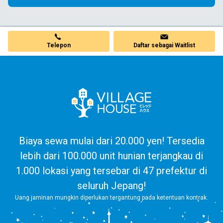
Telepon
Daftar sebagai Waitlist
Biaya sewa mulai dari 20.000 yen! Tersedia
lebih dari 100.000 unit hunian terjangkau di
1.000 lokasi yang tersebar di 47 prefektur di
seluruh Jepang!
Uang jaminan mungkin diperlukan tergantung pada ketentuan kontrak.