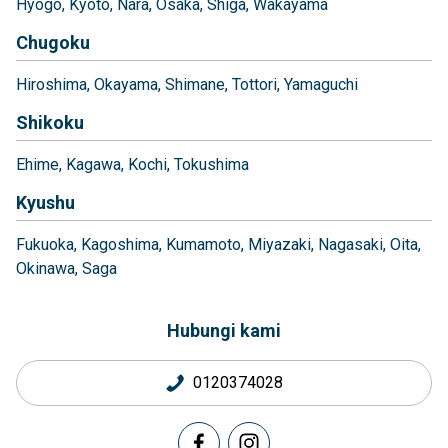
Hyogo
Kyoto
Nara
Osaka
Shiga
Wakayama
Chugoku
Hiroshima
Okayama
Shimane
Tottori
Yamaguchi
Shikoku
Ehime
Kagawa
Kochi
Tokushima
Kyushu
Fukuoka
Kagoshima
Kumamoto
Miyazaki
Nagasaki
Oita
Okinawa
Saga
Hubungi kami
0120374028