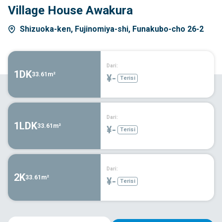
Village House Awakura
Shizuoka-ken, Fujinomiya-shi, Funakubo-cho 26-2
Dari:
1DK
33.61m²
¥-
Terisi
Dari:
1LDK
33.61m²
¥-
Terisi
Dari:
2K
33.61m²
¥-
Terisi