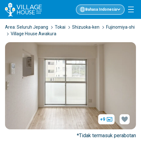
Bahasa Indonesia
Area:
Seluruh Jepang
Tokai
Shizuoka-ken
Fujinomiya-shi
Village House Awakura
+9
*Tidak termasuk perabotan