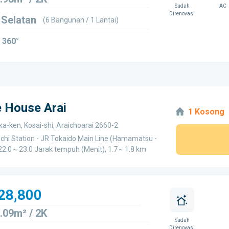
Sudah
AC
Direnovasi
 Selatan
(6 Bangunan / 1 Lantai)
 360°
e House Arai
1 Kosong
a-ken, Kosai-shi, Araichoarai 2660-2
chi Station - JR Tokaido Main Line (Hamamatsu -
- 22.0～23.0 Jarak tempuh (Menit), 1.7～1.8 km
28,800
.09m² / 2K
Sudah
Direnovasi