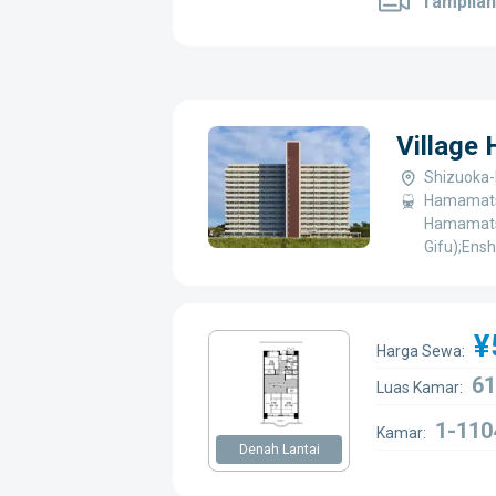
Tampilan
Village
Shizuoka-
Hamamatsu
Hamamatsu
Gifu);Ensh
¥
Harga Sewa:
61
Luas Kamar:
1-110
Kamar:
Denah Lantai