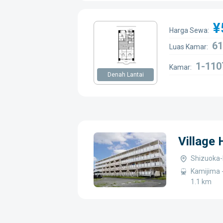
¥
Harga Sewa:
61
Luas Kamar:
1-110
Kamar:
Denah Lantai
Village
Shizuoka-
Kamijima -
1.1 km