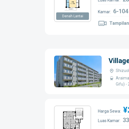
Luas Kamar:
6-104
Kamar:
Denah Lantai
Tampilan
Villag
Shizuok
Araima
Gifu) 
¥
Harga Sewa:
33
Luas Kamar: