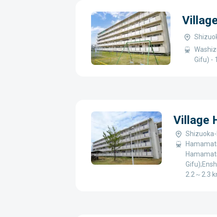
Villag
Shizuok
Washiz
Gifu) -
Village
Shizuoka-
Hamamatsu
Hamamatsu
Gifu);Ens
2.2～2.3 