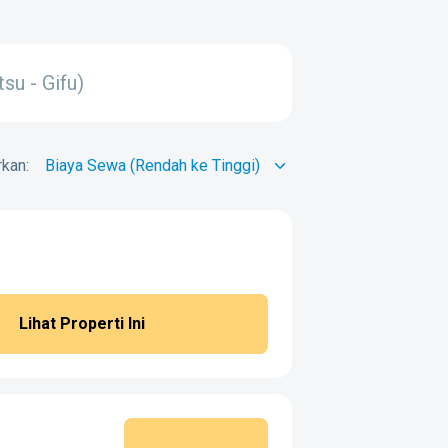
u - Gifu)
kan:
Lihat Properti Ini