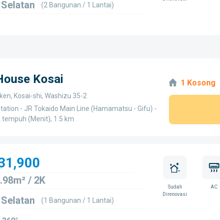
 Selatan
(2 Bangunan / 1 Lantai)
 House Kosai
1 Kosong
ken, Kosai-shi, Washizu 35-2
tation - JR Tokaido Main Line (Hamamatsu - Gifu) -
k tempuh (Menit), 1.5 km
31,900
.98m² / 2K
Sudah
AC
Direnovasi
 Selatan
(1 Bangunan / 1 Lantai)