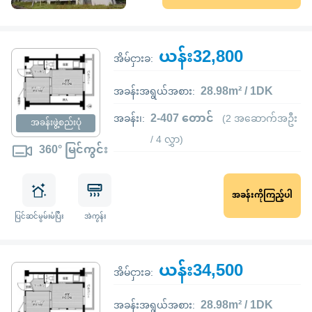
ယန်း32,800
အိမ်ငှားခ:
28.98m² / 1DK
အခန်းအရွယ်အစား:
2-407 တောင်
အခန်း၊:
(2 အဆောက်အဦး
အခန်းဖွဲ့စည်းပုံ
/ 4 လွှာ)
360° မြင်ကွင်း
အခန်းကိုကြည့်ပါ
ပြင်ဆင်မွမ်းမံပြီး
အဲကွန်း
ယန်း34,500
အိမ်ငှားခ:
28.98m² / 1DK
အခန်းအရွယ်အစား: