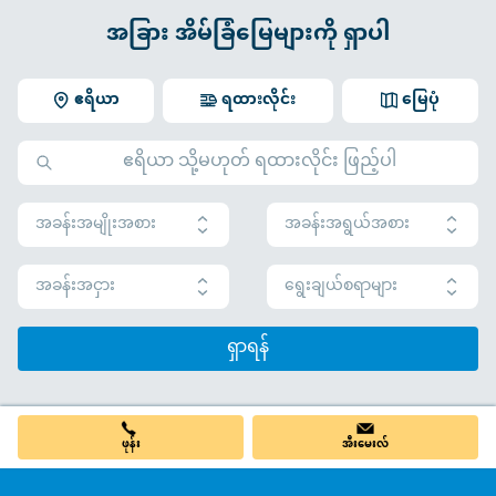
အခြား အိမ်ခြံမြေများကို ရှာပါ
ဧရိယာ
ရထားလိုင်း
မြေပုံ
အခန်းအမျိုးအစား
အခန်းအရွယ်အစား
အခန်းအငှား
ရွေးချယ်စရာများ
ရှာရန်
ဖုန်း
အီးမေးလ်