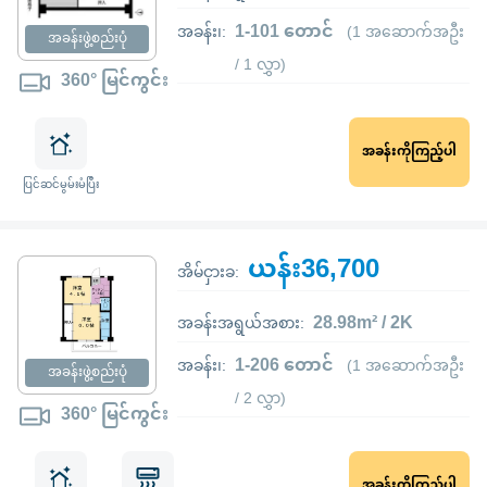
1-101 တောင်
အခန်း၊:
(1 အဆောက်အဦး
အခန်းဖွဲ့စည်းပုံ
/ 1 လွှာ)
360° မြင်ကွင်း
အခန်းကိုကြည့်ပါ
ပြင်ဆင်မွမ်းမံပြီး
ယန်း36,700
အိမ်ငှားခ:
28.98m² / 2K
အခန်းအရွယ်အစား:
1-206 တောင်
အခန်း၊:
(1 အဆောက်အဦး
အခန်းဖွဲ့စည်းပုံ
/ 2 လွှာ)
360° မြင်ကွင်း
အခန်းကိုကြည့်ပါ