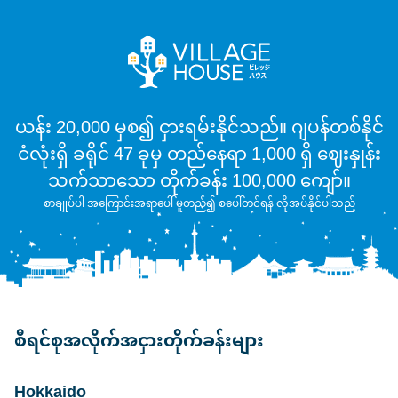
ယန်း 20,000 မှစ၍ ငှားရမ်းနိုင်သည်။ ဂျပန်တစ်နိုင်
ငံလုံးရှိ ခရိုင် 47 ခုမှ တည်နေရာ 1,000 ရှိ ဈေးနှုန်း
သက်သာသော တိုက်ခန်း 100,000 ကျော်။
စာချုပ်ပါ အကြောင်းအရာပေါ် မူတည်၍ စပေါ်တင်ရန် လိုအပ်နိုင်ပါသည်
စီရင်စုအလိုက်အငှားတိုက်ခန်းများ
Hokkaido