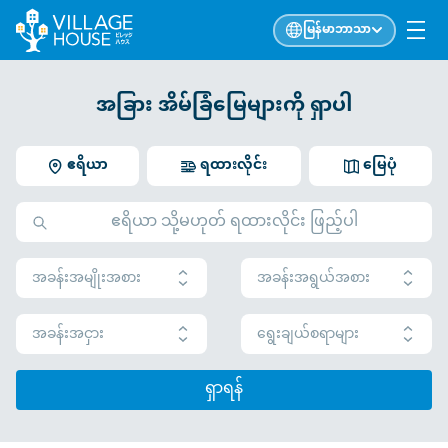
မြန်မာဘာသာ
အခြား အိမ်ခြံမြေများကို ရှာပါ
ဧရိယာ
ရထားလိုင်း
မြေပုံ
အခန်းအမျိုးအစား
အခန်းအရွယ်အစား
အခန်းအငှား
ရွေးချယ်စရာများ
ရှာရန်