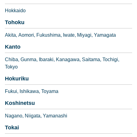
Hokkaido
Tohoku
Akita
Aomori
Fukushima
Iwate
Miyagi
Yamagata
Kanto
Chiba
Gunma
Ibaraki
Kanagawa
Saitama
Tochigi
Tokyo
Hokuriku
Fukui
Ishikawa
Toyama
Koshinetsu
Nagano
Niigata
Yamanashi
Tokai