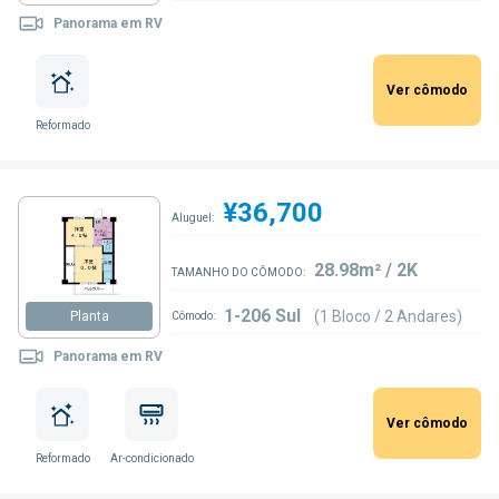
Panorama em RV
Ver cômodo
Reformado
¥36,700
Aluguel:
28.98m² / 2K
TAMANHO DO CÔMODO:
1-206 Sul
(1 Bloco / 2 Andares)
Planta
Cômodo:
Panorama em RV
Ver cômodo
Reformado
Ar-condicionado