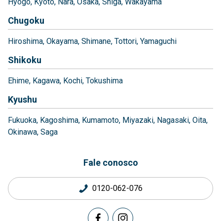
Hyogo
Kyoto
Nara
Osaka
Shiga
Wakayama
Chugoku
Hiroshima
Okayama
Shimane
Tottori
Yamaguchi
Shikoku
Ehime
Kagawa
Kochi
Tokushima
Kyushu
Fukuoka
Kagoshima
Kumamoto
Miyazaki
Nagasaki
Oita
Okinawa
Saga
Fale conosco
0120-062-076