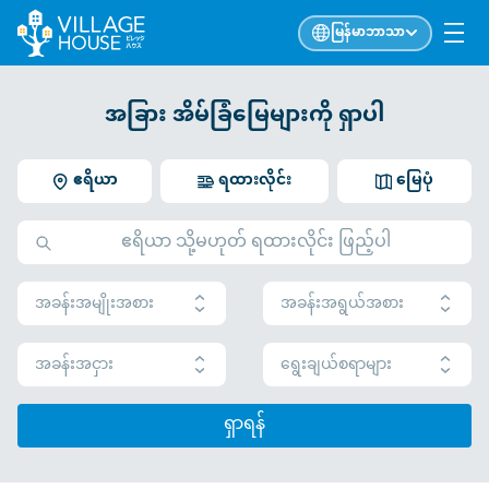
မြန်မာဘာသာ
အခြား အိမ်ခြံမြေများကို ရှာပါ
ဧရိယာ
ရထားလိုင်း
မြေပုံ
အခန်းအမျိုးအစား
အခန်းအရွယ်အစား
အခန်းအငှား
ရွေးချယ်စရာများ
ရှာရန်