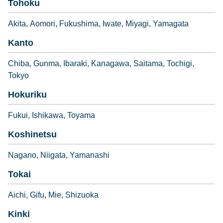
Tohoku
Akita
Aomori
Fukushima
Iwate
Miyagi
Yamagata
Kanto
Chiba
Gunma
Ibaraki
Kanagawa
Saitama
Tochigi
Tokyo
Hokuriku
Fukui
Ishikawa
Toyama
Koshinetsu
Nagano
Niigata
Yamanashi
Tokai
Aichi
Gifu
Mie
Shizuoka
Kinki