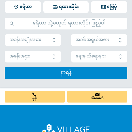
ဧရိယာ
ရထားလိုင်း
မြေပုံ
အခန်းအမျိုးအစား
အခန်းအရွယ်အစား
အခန်းအငှား
ရွေးချယ်စရာများ
ရှာရန်
ဖုန်း
အီးမေးလ်