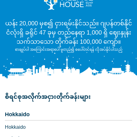
ယန်း 20,000 မှစ၍ ငှားရမ်းနိုင်သည်။ ဂျပန်တစ်နိုင်
ငံလုံးရှိ ခရိုင် 47 ခုမှ တည်နေရာ 1,000 ရှိ ဈေးနှုန်း
သက်သာသော တိုက်ခန်း 100,000 ကျော်။
စာချုပ်ပါ အကြောင်းအရာပေါ် မူတည်၍ စပေါ်တင်ရန် လိုအပ်နိုင်ပါသည်
စီရင်စုအလိုက်အငှားတိုက်ခန်းများ
Hokkaido
Hokkaido