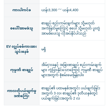
ကားပါကင်ခ
ယန်း3,300 ～ ယန်း4,400
စာချုပ် စည်းကမ်းချက်များ သို့မဟုတ်
စပေါ်/အာမခံသူ
အကဲဖြတ်မှုကြောင့် စပေါ် သို့မဟုတ် ပူးတွဲ
အာမခံပေးသူ လိုအပ်နိုင်ပါသည်
EV လျှပ်စစ်ကားအား
မရှိ
သွင်းစနစ်
အိမ်ငှားခနှင့် အခြားစာချုပ် စည်းကမ်းချက်
ကုမ္ပဏီ စာချုပ်
များ ကွဲပြားနိုင်သောကြောင့် ကုမ္ပဏီ စာချုပ်
များအတွက် စုံစမ်းမေးမြန်းပါ။
စာချုပ်၏ ပထမနှစ်အတွင်း ပယ်ဖျက်ခြင်း
ကာလတိုပယ်ဖျက်မှု
အတွက် 3 လ၊ စာချုပ်၏ ဒုတိယနှစ်တွင်
ဒဏ်ကြေး
ပယ်ဖျက်ခြင်းအတွက် 2 လ