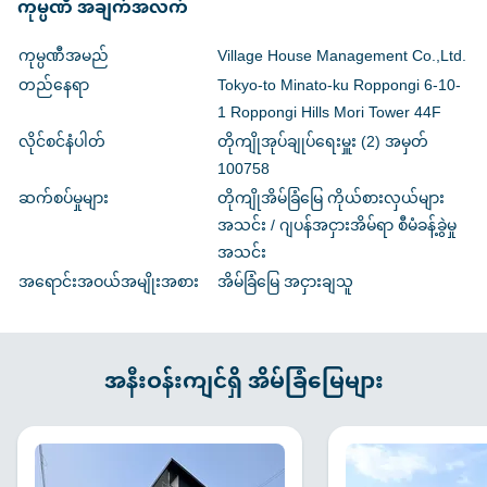
ကုမ္ပဏီ အချက်အလက်
ကုမ္ပဏီအမည်
Village House Management Co.,Ltd.
တည်နေရာ
Tokyo-to Minato-ku Roppongi 6-10-
1 Roppongi Hills Mori Tower 44F
လိုင်စင်နံပါတ်
တိုကျိုအုပ်ချုပ်ရေးမှူး (2) အမှတ်
100758
ဆက်စပ်မှုများ
တိုကျိုအိမ်ခြံမြေ ကိုယ်စားလှယ်များ
အသင်း / ဂျပန်အငှားအိမ်ရာ စီမံခန့်ခွဲမှု
အသင်း
အရောင်းအဝယ်အမျိုးအစား
အိမ်ခြံမြေ အငှားချသူ
အနီးဝန်းကျင်ရှိ အိမ်ခြံမြေများ