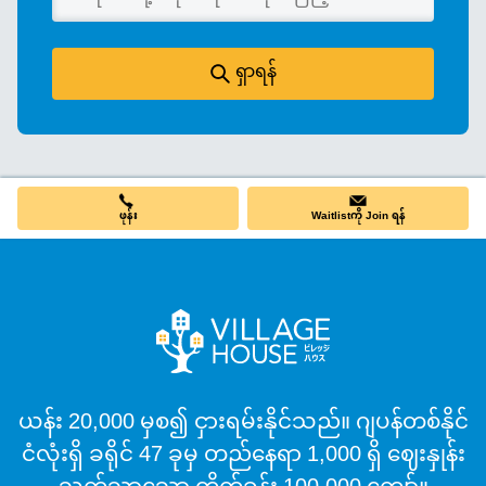
ရှာရန်
ဖုန်း
Waitlistကို Join ရန်
ယန်း 20,000 မှစ၍ ငှားရမ်းနိုင်သည်။ ဂျပန်တစ်နိုင်
ငံလုံးရှိ ခရိုင် 47 ခုမှ တည်နေရာ 1,000 ရှိ ဈေးနှုန်း