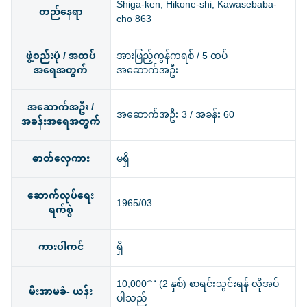
Shiga-ken, Hikone-shi, Kawasebaba-
တည်နေရာ
cho 863
ဖွဲ့စည်းပုံ / အထပ်
အားဖြည့်ကွန်ကရစ် / 5 ထပ်
အရေအတွက်
အဆောက်အဦး
အဆောက်အဦး /
အဆောက်အဦး 3 / အခန်း 60
အခန်းအရေအတွက်
ဓာတ်လှေကား
မရှိ
ဆောက်လုပ်ရေး
1965/03
ရက်စွဲ
ကားပါကင်
ရှိ
10,000～ (2 နှစ်) စာရင်းသွင်းရန် လိုအပ်
မီးအာမခံ- ယန်း
ပါသည်