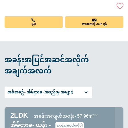
ဖုန်း
Waitlistကို Join ရန်
အခန်းအပြင်အဆင်အလိုက်
အချက်အလက်
အစီအစဉ်-
အိမ်ငှားခ (အနည်းမှ အများ)
2LDK
အခန်းအကျယ်အဝန်း- 57.96m²～
အိမ်ငှားခ- ယန်း -
အခန်းအလွတ်မရှိပါ