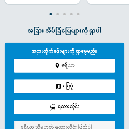
အခြား အိမ်ခြံမြေများကို ရှာပါ
အငှားတိုက်ခန်းများကို ရှာဖွေမည်။
ဧရိယာ
မြေပုံ
ရထားလိုင်း