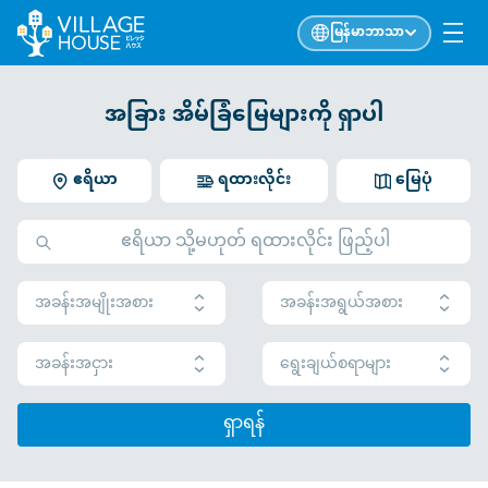
မြန်မာဘာသာ
အခြား အိမ်ခြံမြေများကို ရှာပါ
ဧရိယာ
ရထားလိုင်း
မြေပုံ
အခန်းအမျိုးအစား
အခန်းအရွယ်အစား
အခန်းအငှား
ရွေးချယ်စရာများ
ရှာရန်