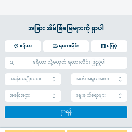
အခြား အိမ်ခြံမြေများကို ရှာပါ
ဧရိယာ
ရထားလိုင်း
မြေပုံ
အခန်းအမျိုးအစား
အခန်းအရွယ်အစား
အခန်းအငှား
ရွေးချယ်စရာများ
ရှာရန်