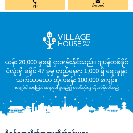
ဖုန်း
အီးမေးလ်
ယန်း 20,000 မှစ၍ ငှားရမ်းနိုင်သည်။ ဂျပန်တစ်နိုင်
ငံလုံးရှိ ခရိုင် 47 ခုမှ တည်နေရာ 1,000 ရှိ ဈေးနှုန်း
သက်သာသော တိုက်ခန်း 100,000 ကျော်။
စာချုပ်ပါ အကြောင်းအရာပေါ် မူတည်၍ စပေါ်တင်ရန် လိုအပ်နိုင်ပါသည်