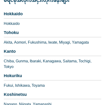
စီရင်စုအလိုက်အငှားတိုက်ခန်းများ
Hokkaido
Hokkaido
Tohoku
Akita
Aomori
Fukushima
Iwate
Miyagi
Yamagata
Kanto
Chiba
Gunma
Ibaraki
Kanagawa
Saitama
Tochigi
Tokyo
Hokuriku
Fukui
Ishikawa
Toyama
Koshinetsu
Nagano
Niigata
Yamanashi