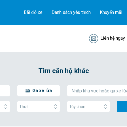
Bãi đỗ xe
Danh sách yêu thích
Khuyến mãi
Liên hệ ngay
Tìm căn hộ khác
Ga xe lửa
g
Thuê
Tùy chọn