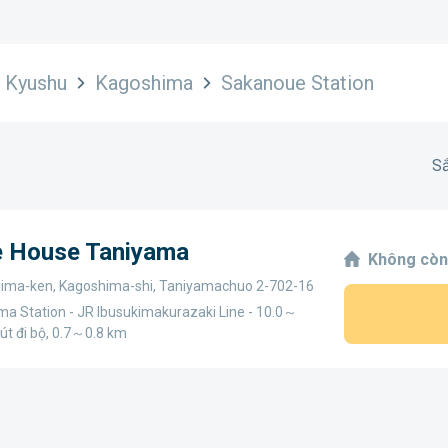
Kyushu
Kagoshima
Sakanoue Station
Sắ
ge House Taniyama
Không còn
ima-ken, Kagoshima-shi, Taniyamachuo 2-702-16
ma Station - JR Ibusukimakurazaki Line - 10.0～
út đi bộ, 0.7～0.8 km