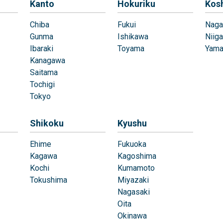
Kanto
Hokuriku
Kos
Chiba
Fukui
Naga
Gunma
Ishikawa
Niiga
Ibaraki
Toyama
Yama
Kanagawa
Saitama
Tochigi
Tokyo
Shikoku
Kyushu
Ehime
Fukuoka
Kagawa
Kagoshima
Kochi
Kumamoto
Tokushima
Miyazaki
Nagasaki
Oita
Okinawa