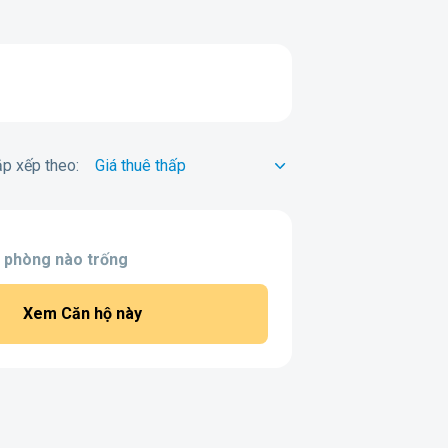
p xếp theo:
 phòng nào trống
Xem Căn hộ này