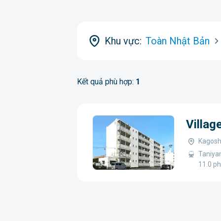
Khu vực:
Toàn Nhật Bản
Kết quả phù hợp:
1
Villa
Kagosh
Taniya
11.0 ph