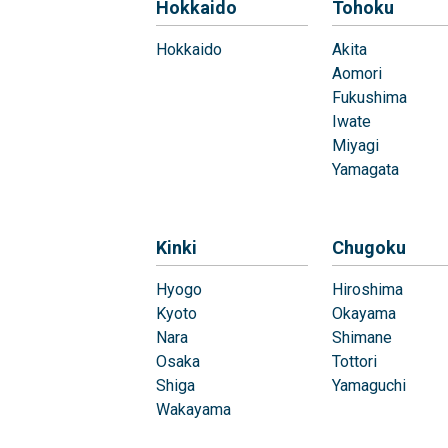
Hokkaido
Tohoku
Hokkaido
Akita
Aomori
Fukushima
Iwate
Miyagi
Yamagata
Kinki
Chugoku
Hyogo
Hiroshima
Kyoto
Okayama
Nara
Shimane
Osaka
Tottori
Shiga
Yamaguchi
Wakayama