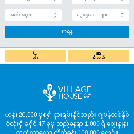
အခန်းအငှား
ရွေးချယ်စရာများ
ရှာရန်
ဖုန်း
အီးမေးလ်
ယန်း 20,000 မှစ၍ ငှားရမ်းနိုင်သည်။ ဂျပန်တစ်နိုင်
ငံလုံးရှိ ခရိုင် 47 ခုမှ တည်နေရာ 1,000 ရှိ ဈေးနှုန်း
သက်သာသော တိုက်ခန်း 100,000 ကျော်။