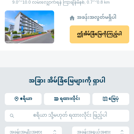
9.0～10.0 လမ်းလျှောက်ရန် ကြာချိန်မိနစ်, 0.7～0.8 km
အခန်းအလွတ်မရှိပါ
ဤအိမ်ခြံမြေကိုကြည့်ပါ
အခြား အိမ်ခြံမြေများကို ရှာပါ
ဧရိယာ
ရထားလိုင်း
မြေပုံ
အခန်းအမျိုးအစား
အခန်းအရွယ်အစား