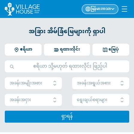
မြန်မာဘာသာ
အခြား အိမ်ခြံမြေများကို ရှာပါ
ဧရိယာ
ရထားလိုင်း
မြေပုံ
အခန်းအမျိုးအစား
အခန်းအရွယ်အစား
အခန်းအငှား
ရွေးချယ်စရာများ
ရှာရန်