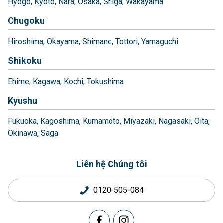
Hyogo
Kyoto
Nara
Osaka
Shiga
Wakayama
Chugoku
Hiroshima
Okayama
Shimane
Tottori
Yamaguchi
Shikoku
Ehime
Kagawa
Kochi
Tokushima
Kyushu
Fukuoka
Kagoshima
Kumamoto
Miyazaki
Nagasaki
Oita
Okinawa
Saga
Liên hệ Chúng tôi
0120-505-084