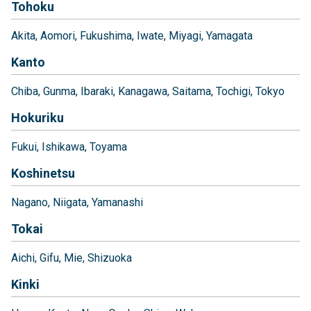
Tohoku
Akita
Aomori
Fukushima
Iwate
Miyagi
Yamagata
Kanto
Chiba
Gunma
Ibaraki
Kanagawa
Saitama
Tochigi
Tokyo
Hokuriku
Fukui
Ishikawa
Toyama
Koshinetsu
Nagano
Niigata
Yamanashi
Tokai
Aichi
Gifu
Mie
Shizuoka
Kinki