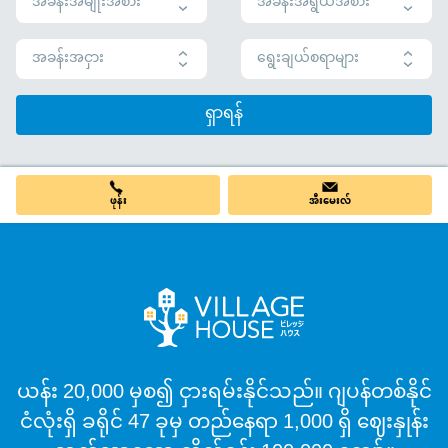
အခန်းအမျိုးအစား
အခန်းအရွယ်အစား
အခန်းအငှား
ရွေးချယ်စရာများ
ရှာရန်
ဖုန်း
အီးမေးလ်
ယန်း 20,000 မှစ၍ ငှားရမ်းနိုင်သည်။ ဂျပန်တစ်နိုင်
ငံလုံးရှိ ခရိုင် 47 ခုမှ တည်နေရာ 1,000 ရှိ ဈေးနှုန်း