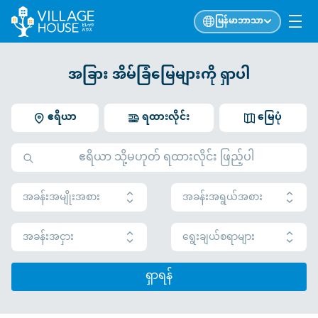
မြန်မာဘာသာ
အခြား အိမ်ခြံမြေများကို ရှာပါ
ဧရိယာ
ရထားလိုင်း
မြေပုံ
အခန်းအမျိုးအစား
အခန်းအရွယ်အစား
အခန်းအငှား
ရွေးချယ်စရာများ
ရှာရန်