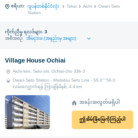
ဧရိယာ:
ဂျပန်တစ်နိုင်ငံလုံး
Tokai
Aichi
Owari-Seto
Station
ကိုက်ညီမှု ရလဒ်များ-
3
အစီအစဉ်:
Village House Ochiai
Aichi-ken, Seto-shi, Ochiai-cho 336-3
Owari-Seto Station - Meitetsu Seto Line - 55.0～56.0
လမ်းလျှောက်ရန် ကြာချိန်မိနစ်, 4.4 km
အခန်းအလွတ်မရှိပါ
ဤအိမ်ခြံမြေကိုကြည့်ပါ