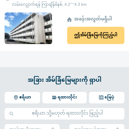
လမ်းလျှောက်ရန် ကြာချိန်မိနစ်, 4.2～4.3 km
အခန်းအလွတ်မရှိပါ
ဤအိမ်ခြံမြေကိုကြည့်ပါ
အခြား အိမ်ခြံမြေများကို ရှာပါ
ဧရိယာ
ရထားလိုင်း
မြေပုံ