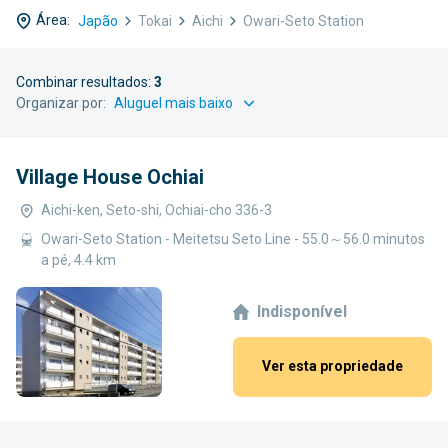
Área:
Japão
Tokai
Aichi
Owari-Seto Station
Combinar resultados:
3
Organizar por:
Village House Ochiai
Aichi-ken, Seto-shi, Ochiai-cho 336-3
Owari-Seto Station - Meitetsu Seto Line - 55.0～56.0 minutos
a pé, 4.4 km
Indisponível
Ver esta propriedade