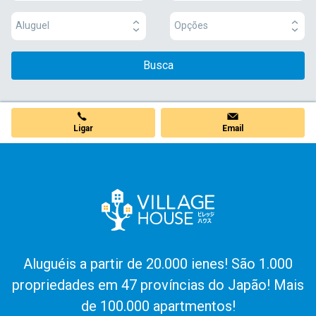
Aluguel
Opções
Busca
Ligar
Email
Aluguéis a partir de 20.000 ienes! São 1.000
propriedades em 47 províncias do Japão! Mais
de 100.000 apartmentos!