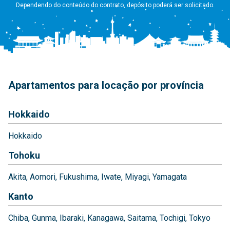
Dependendo do conteúdo do contrato, depósito poderá ser solicitado.
Apartamentos para locação por província
Hokkaido
Hokkaido
Tohoku
Akita
Aomori
Fukushima
Iwate
Miyagi
Yamagata
Kanto
Chiba
Gunma
Ibaraki
Kanagawa
Saitama
Tochigi
Tokyo