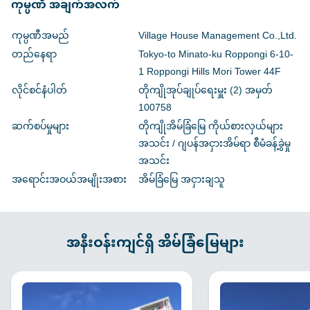
ကုမ္ပဏီ အချက်အလက်
ကုမ္ပဏီအမည်
Village House Management Co.,Ltd.
တည်နေရာ
Tokyo-to Minato-ku Roppongi 6-10-
1 Roppongi Hills Mori Tower 44F
လိုင်စင်နံပါတ်
တိုကျိုအုပ်ချုပ်ရေးမှူး (2) အမှတ်
100758
ဆက်စပ်မှုများ
တိုကျိုအိမ်ခြံမြေ ကိုယ်စားလှယ်များ
အသင်း / ဂျပန်အငှားအိမ်ရာ စီမံခန့်ခွဲမှု
အသင်း
အရောင်းအဝယ်အမျိုးအစား
အိမ်ခြံမြေ အငှားချသူ
အနီးဝန်းကျင်ရှိ အိမ်ခြံမြေများ