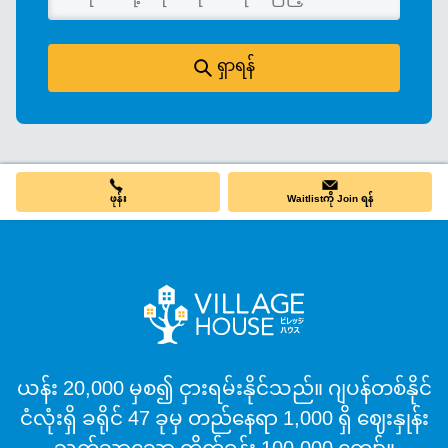
ရှာရန်
Waitlistကို Join ရန်
ဖုန်း
ယန်း 20,000 မှစ၍ ငှားရမ်းနိုင်သည်။ ဂျပန်တစ်နိုင်
ငံလုံးရှိ ခရိုင် 47 ခုမှ တည်နေရာ 1,000 ရှိ ဈေးနှုန်း