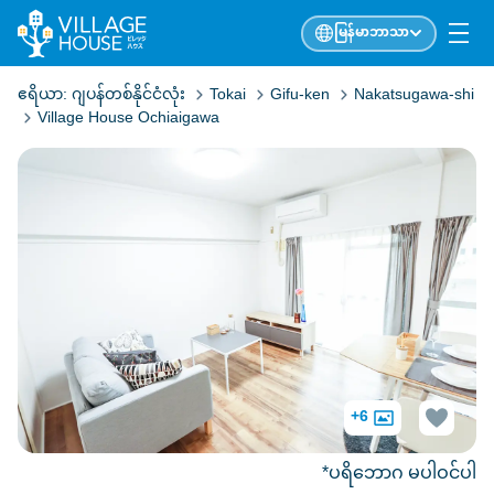
မြန်မာဘာသာ
ဧရိယာ:
ဂျပန်တစ်နိုင်ငံလုံး
Tokai
Gifu-ken
Nakatsugawa-shi
Village House Ochiaigawa
+6
*ပရိဘောဂ မပါဝင်ပါ