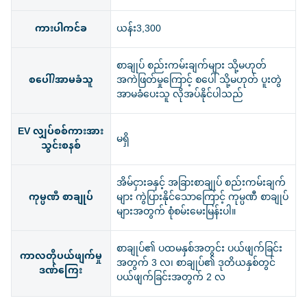
ကားပါကင်ခ
ယန်း3,300
စာချုပ် စည်းကမ်းချက်များ သို့မဟုတ်
စပေါ်/အာမခံသူ
အကဲဖြတ်မှုကြောင့် စပေါ် သို့မဟုတ် ပူးတွဲ
အာမခံပေးသူ လိုအပ်နိုင်ပါသည်
EV လျှပ်စစ်ကားအား
မရှိ
သွင်းစနစ်
အိမ်ငှားခနှင့် အခြားစာချုပ် စည်းကမ်းချက်
ကုမ္ပဏီ စာချုပ်
များ ကွဲပြားနိုင်သောကြောင့် ကုမ္ပဏီ စာချုပ်
များအတွက် စုံစမ်းမေးမြန်းပါ။
စာချုပ်၏ ပထမနှစ်အတွင်း ပယ်ဖျက်ခြင်း
ကာလတိုပယ်ဖျက်မှု
အတွက် 3 လ၊ စာချုပ်၏ ဒုတိယနှစ်တွင်
ဒဏ်ကြေး
ပယ်ဖျက်ခြင်းအတွက် 2 လ