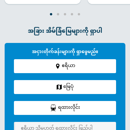
အခြား အိမ်ခြံမြေများကို ရှာပါ
အငှားတိုက်ခန်းများကို ရှာဖွေမည်။
ဧရိယာ
မြေပုံ
ရထားလိုင်း