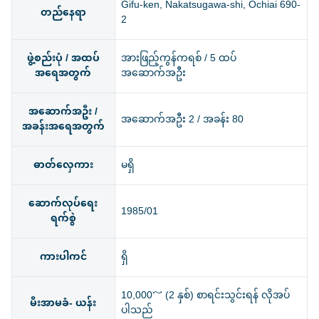
Gifu-ken, Nakatsugawa-shi, Ochiai 690-
တည်နေရာ
2
ဖွဲ့စည်းပုံ / အထပ်
အားဖြည့်ကွန်ကရစ် / 5 ထပ်
အရေအတွက်
အဆောက်အဦး
အဆောက်အဦး /
အဆောက်အဦး 2 / အခန်း 80
အခန်းအရေအတွက်
ဓာတ်လှေကား
မရှိ
ဆောက်လုပ်ရေး
1985/01
ရက်စွဲ
ကားပါကင်
ရှိ
10,000～ (2 နှစ်) စာရင်းသွင်းရန် လိုအပ်
မီးအာမခံ- ယန်း
ပါသည်