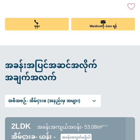
Waitlistကို Join ရန်
ဖုန်း
အခန်းအပြင်အဆင်အလိုက်
အချက်အလက်
အစီအစဉ်-
အိမ်ငှားခ (အနည်းမှ အများ)
2LDK
အခန်းအကျယ်အဝန်း- 53.08m²～
အိမ်ငှားခ- ယန်း -
အခန်းအလွတ်မရှိပါ