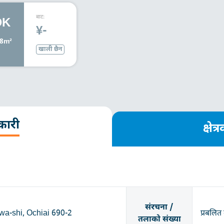
बाट:
DK
¥-
08m²
खाली छैन
कारी
क्षे
संरचना /
wa-shi, Ochiai 690-2
प्रबलित 
तलाको संख्या