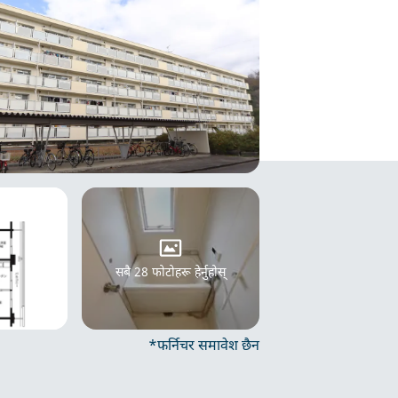
सबै 28 फोटोहरू हेर्नुहोस्
*फर्निचर समावेश छैन