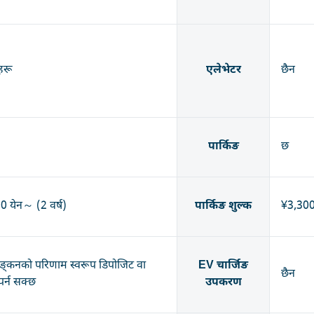
हरू
एलेभेटर
छैन
पार्किङ
छ
 येन～ (2 वर्ष)
पार्किङ शुल्क
¥3,30
याङ्कनको परिणाम स्वरूप डिपोजिट वा
EV चार्जिङ
छैन
 पर्न सक्छ
उपकरण