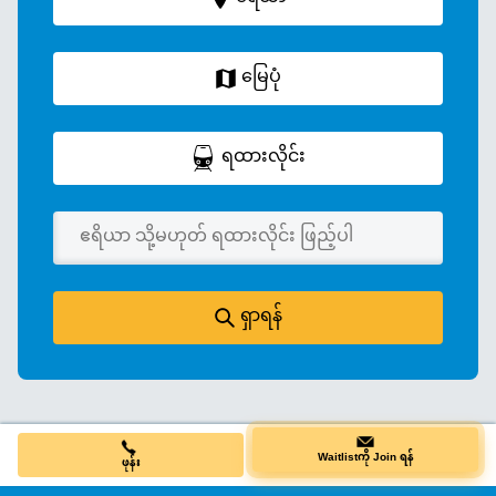
မြေပုံ
ရထားလိုင်း
ရှာရန်
ဖုန်း
Waitlistကို Join ရန်