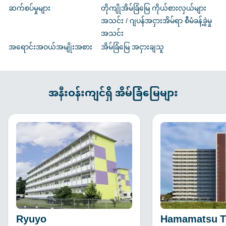
ဆက်စပ်မှုများ
တိုကျိုအိမ်ခြံမြေ ကိုယ်စားလှယ်များ
အသင်း / ဂျပန်အငှားအိမ်ရာ စီမံခန့်ခွဲမှု
အသင်း
အရောင်းအဝယ်အမျိုးအစား
အိမ်ခြံမြေ အငှားချသူ
အနီးဝန်းကျင်ရှိ အိမ်ခြံမြေများ
Ryuyo
Hamamatsu T