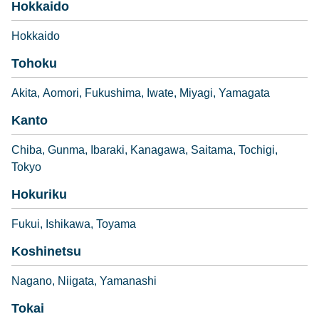
Hokkaido
Hokkaido
Tohoku
Akita
Aomori
Fukushima
Iwate
Miyagi
Yamagata
Kanto
Chiba
Gunma
Ibaraki
Kanagawa
Saitama
Tochigi
Tokyo
Hokuriku
Fukui
Ishikawa
Toyama
Koshinetsu
Nagano
Niigata
Yamanashi
Tokai