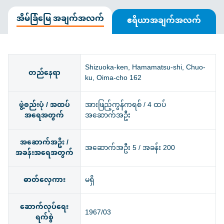
အိမ်ခြံမြေ အချက်အလက်
ဧရိယာအချက်အလက်
Shizuoka-ken, Hamamatsu-shi, Chuo-
တည်နေရာ
ku, Oima-cho 162
ဖွဲ့စည်းပုံ / အထပ်
အားဖြည့်ကွန်ကရစ် / 4 ထပ်
အရေအတွက်
အဆောက်အဦး
အဆောက်အဦး /
အဆောက်အဦး 5 / အခန်း 200
အခန်းအရေအတွက်
ဓာတ်လှေကား
မရှိ
ဆောက်လုပ်ရေး
1967/03
ရက်စွဲ