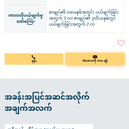
စာချုပ်၏ ပထမနှစ်အတွင်း ပယ်ဖျက်ခြင်း
ကာလတိုပယ်ဖျက်မှု
အတွက် 3 လ၊ စာချုပ်၏ ဒုတိယနှစ်တွင်
ဒဏ်ကြေး
ပယ်ဖျက်ခြင်းအတွက် 2 လ
ဖုန်း
Waitlistကို Join ရန်
အခန်းအပြင်အဆင်အလိုက်
အချက်အလက်