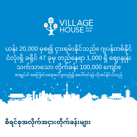
ယန်း 20,000 မှစ၍ ငှားရမ်းနိုင်သည်။ ဂျပန်တစ်နိုင်
ငံလုံးရှိ ခရိုင် 47 ခုမှ တည်နေရာ 1,000 ရှိ ဈေးနှုန်း
သက်သာသော တိုက်ခန်း 100,000 ကျော်။
စာချုပ်ပါ အကြောင်းအရာပေါ် မူတည်၍ စပေါ်တင်ရန် လိုအပ်နိုင်ပါသည်
စီရင်စုအလိုက်အငှားတိုက်ခန်းများ