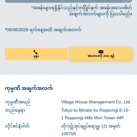
*အခန်းများရရှိနိုင်သည်နှင့်တပြိုင်နက် အခန်းအသေးစိတ်
အချက်အလက်များကို ပြသပါမည်။
*08/08/2026 ရက်နေ့အထိ အချက်အလက်
ဖုန်း
Waitlistကို Join ရန်
ကုမ္ပဏီ အချက်အလက်
ကုမ္ပဏီအမည်
Village House Management Co.,Ltd.
တည်နေရာ
Tokyo-to Minato-ku Roppongi 6-10-
1 Roppongi Hills Mori Tower 44F
လိုင်စင်နံပါတ်
တိုကျိုအုပ်ချုပ်ရေးမှူး (2) အမှတ်
100758