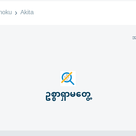
hoku
Akita
အ
ဥစ္စာရှာမတွေ့