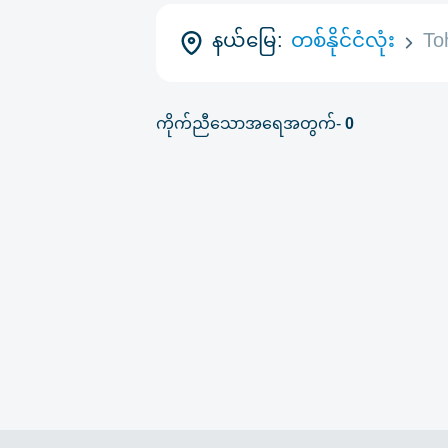
နယ်မြေ:
တစ်နိုင်ငံလုံး
To
ကိုက်ညီသောအရေအတွက်-
0