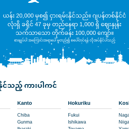
ယန်း 20,000 မှစ၍ ငှားရမ်းနိုင်သည်။ ဂျပန်တစ်နိုင်ငံ
လုံးရှိ ခရိုင် 47 ခုမှ တည်နေရာ 1,000 ရှိ ဈေးနှုန်း
သက်သာသော တိုက်ခန်း 100,000 ကျော်။
စာချုပ်ပါ အကြောင်းအရာပေါ် မူတည်၍ စပေါ်တင်ရန် လိုအပ်နိုင်ပါသည်
နိုင်သည့် ကားပါကင်
Kanto
Hokuriku
Kos
Chiba
Fukui
Nag
Gunma
Ishikawa
Niig