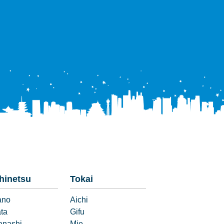
hinetsu
Tokai
ano
Aichi
ata
Gifu