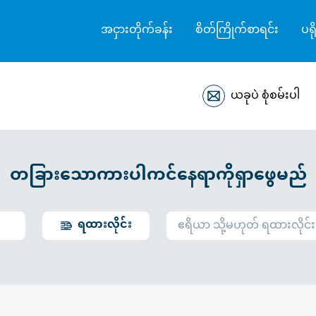
အငှားတိုက်ခန်း
စိတ်ကြိုက်စာရင်း
ပရိ
ယခုပဲ စုံစမ်းပါ
တခြားသောကားပါကင်နေရာကိုရှာဖွေမည်
ရထားလိုင်း