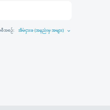
စီအစဉ်: