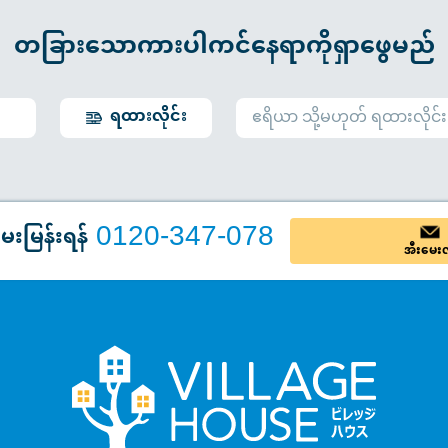
တခြားသောကားပါကင်နေရာကိုရှာဖွေမည်
ရထားလိုင်း
0120-347-078
ေးမြန်းရန်
အီးမေး