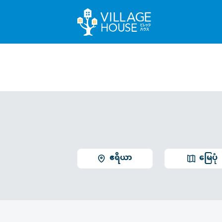
ဧရိယာ
မြေပုံ