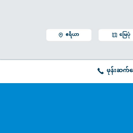
ဧရိယာ
မြေပုံ
ဖုန်းဆက်မ