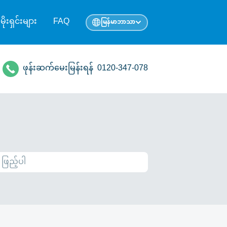
ုမိုးရှင်းများ
FAQ
မြန်မာဘာသာ
ဖုန်းဆက်မေးမြန်းရန်
0120-347-078