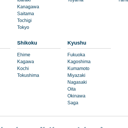
Ibaraki
Toyama
Yama
Kanagawa
Saitama
Tochigi
Tokyo
Shikoku
Kyushu
Ehime
Fukuoka
Kagawa
Kagoshima
Kochi
Kumamoto
Tokushima
Miyazaki
Nagasaki
Oita
Okinawa
Saga