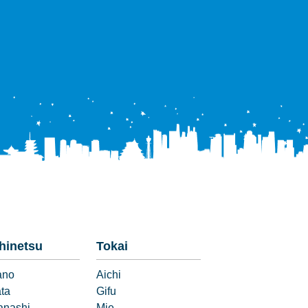
hinetsu
Tokai
ano
Aichi
ata
Gifu