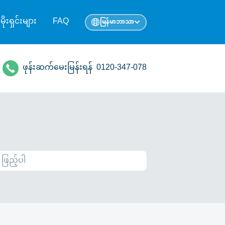
ုမိုးရှင်းများ
FAQ
မြန်မာဘာသာ
ဖုန်းဆက်မေးမြန်းရန်
0120-347-078