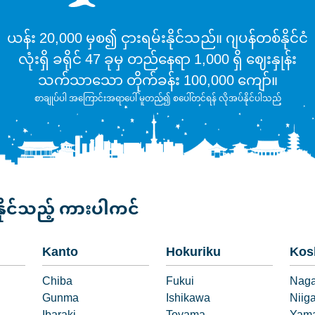
ယန်း 20,000 မှစ၍ ငှားရမ်းနိုင်သည်။ ဂျပန်တစ်နိုင်ငံ
လုံးရှိ ခရိုင် 47 ခုမှ တည်နေရာ 1,000 ရှိ ဈေးနှုန်း
သက်သာသော တိုက်ခန်း 100,000 ကျော်။
စာချုပ်ပါ အကြောင်းအရာပေါ် မူတည်၍ စပေါ်တင်ရန် လိုအပ်နိုင်ပါသည်
နိုင်သည့် ကားပါကင်
Kanto
Hokuriku
Kos
Chiba
Fukui
Nag
Gunma
Ishikawa
Niig