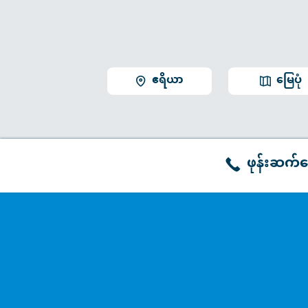
ဧရိယာ
မြေပုံ
ဖုန်းဆက်မ