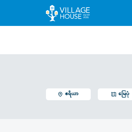
ဧရိယာ
မြေပုံ