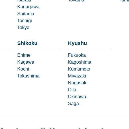
Ibaraki
Toyama
Yama
Kanagawa
Saitama
Tochigi
Tokyo
Shikoku
Kyushu
Ehime
Fukuoka
Kagawa
Kagoshima
Kochi
Kumamoto
Tokushima
Miyazaki
Nagasaki
Oita
Okinawa
Saga