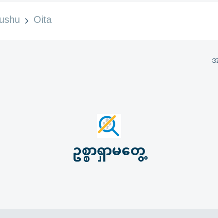
ushu
Oita
အ
ဥစ္စာရှာမတွေ့