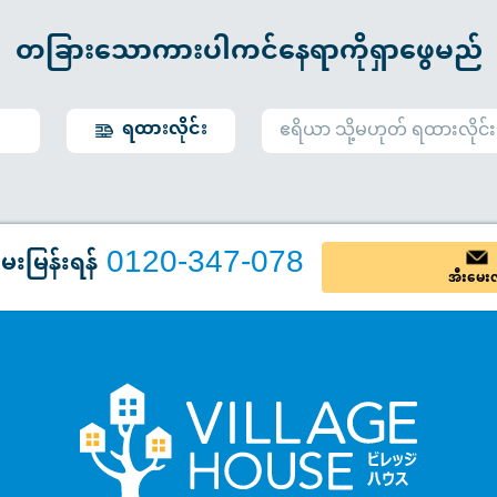
တခြားသောကားပါကင်နေရာကိုရှာဖွေမည်
ရထားလိုင်း
0120-347-078
ေးမြန်းရန်
အီးမေး