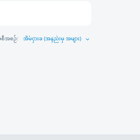
စီအစဉ်: