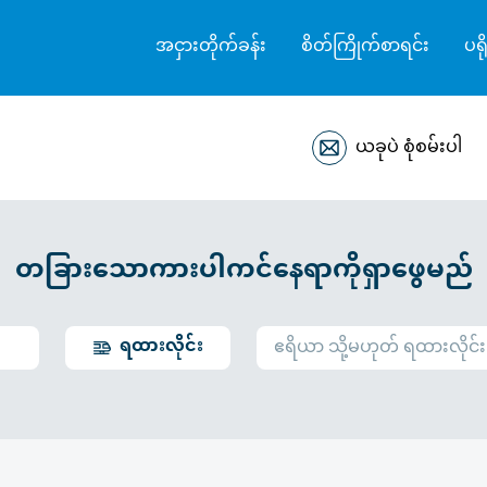
အငှားတိုက်ခန်း
စိတ်ကြိုက်စာရင်း
ပရိ
ယခုပဲ စုံစမ်းပါ
တခြားသောကားပါကင်နေရာကိုရှာဖွေမည်
ရထားလိုင်း