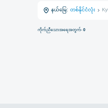
နယ်မြေ:
တစ်နိုင်ငံလုံး
Ky
ကိုက်ညီသောအရေအတွက်-
0