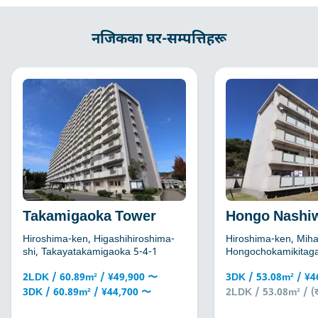
नजिकका घर-सम्पत्तिहरू
Takamigaoka Tower
Hongo Nashi
Hiroshima-ken, Higashihiroshima-
Hiroshima-ken, Miha
shi, Takayatakamigaoka 5-4-1
Hongochokamikitaga
2LDK / 60.89m² / ¥49,900 〜
3DK / 53.08m² / ¥
3DK / 60.89m² / ¥44,700 〜
2LDK / 53.08m² / (