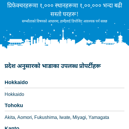
प्रिफेक्चरहरूमा १,००० स्थानहरूमा १,००,००० भन्दा बढी
सस्तो घरहरू!
सम्झौताको विषयको आधारमा, हामीलाई डिपोजिट आवश्यक पर्न सक्छ
प्रदेश अनुसारको भाडाका उपलब्ध प्रोपर्टीहरू
Hokkaido
Hokkaido
Tohoku
Akita
Aomori
Fukushima
Iwate
Miyagi
Yamagata
Kanto