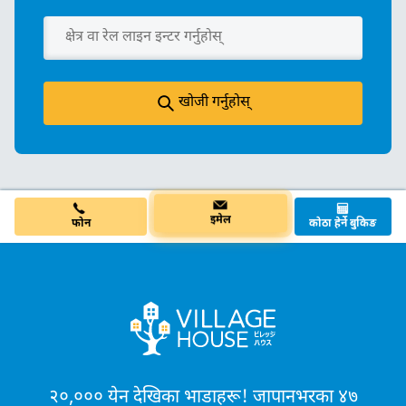
खोजी गर्नुहोस्
कोठा हेर्ने बुकिङ
फोन
इमेल
२०,००० येन देखिका भाडाहरू! जापानभरका ४७