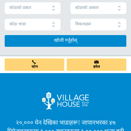
कोठाको प्रकार
कोठाको आकार
कोठा भाडा
विकल्पहरू
खोजी गर्नुहोस्
फोन
इमेल
२०,००० येन देखिका भाडाहरू! जापानभरका ४७