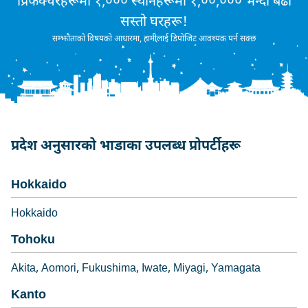
प्रिफेक्चरहरूमा १,००० स्थानहरूमा १,००,००० भन्दा बढी
सस्तो घरहरू!
सम्झौताको विषयको आधारमा, हामीलाई डिपोजिट आवश्यक पर्न सक्छ
प्रदेश अनुसारको भाडाका उपलब्ध प्रोपर्टीहरू
Hokkaido
Hokkaido
Tohoku
Akita
Aomori
Fukushima
Iwate
Miyagi
Yamagata
Kanto