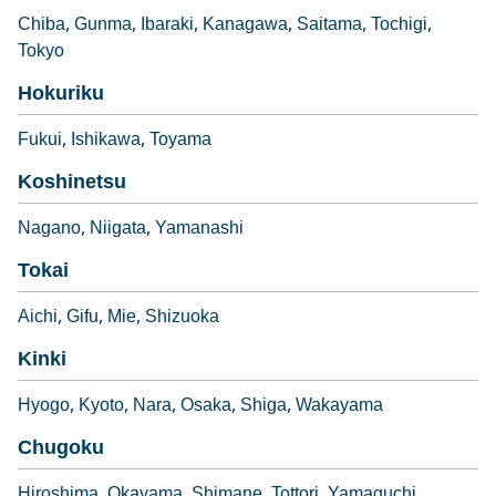
Chiba
Gunma
Ibaraki
Kanagawa
Saitama
Tochigi
Tokyo
Hokuriku
Fukui
Ishikawa
Toyama
Koshinetsu
Nagano
Niigata
Yamanashi
Tokai
Aichi
Gifu
Mie
Shizuoka
Kinki
Hyogo
Kyoto
Nara
Osaka
Shiga
Wakayama
Chugoku
Hiroshima
Okayama
Shimane
Tottori
Yamaguchi