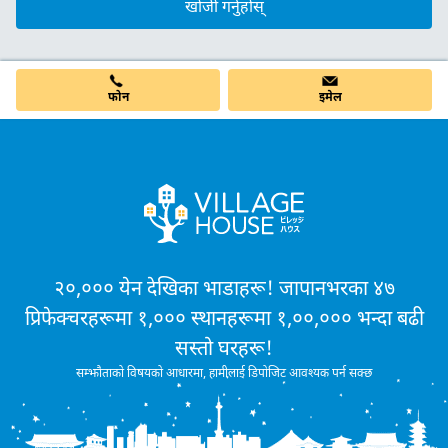
खोजी गर्नुहोस्
फोन
इमेल
२०,००० येन देखिका भाडाहरू! जापानभरका ४७
प्रिफेक्चरहरूमा १,००० स्थानहरूमा १,००,००० भन्दा बढी
सस्तो घरहरू!
सम्झौताको विषयको आधारमा, हामीलाई डिपोजिट आवश्यक पर्न सक्छ