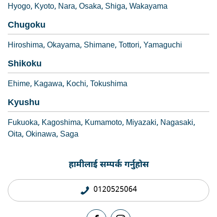
Hyogo
Kyoto
Nara
Osaka
Shiga
Wakayama
Chugoku
Hiroshima
Okayama
Shimane
Tottori
Yamaguchi
Shikoku
Ehime
Kagawa
Kochi
Tokushima
Kyushu
Fukuoka
Kagoshima
Kumamoto
Miyazaki
Nagasaki
Oita
Okinawa
Saga
हामीलाई सम्पर्क गर्नुहोस
0120525064