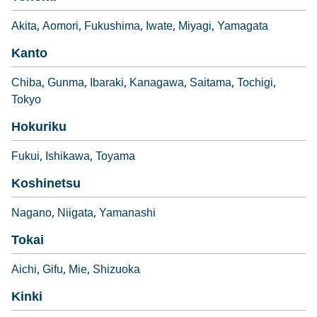
Akita
Aomori
Fukushima
Iwate
Miyagi
Yamagata
Kanto
Chiba
Gunma
Ibaraki
Kanagawa
Saitama
Tochigi
Tokyo
Hokuriku
Fukui
Ishikawa
Toyama
Koshinetsu
Nagano
Niigata
Yamanashi
Tokai
Aichi
Gifu
Mie
Shizuoka
Kinki