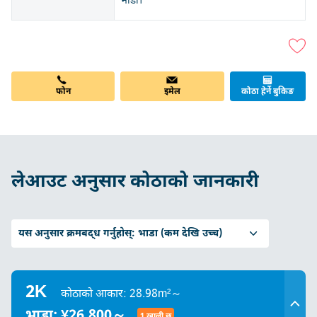
भाडा।
फोन
इमेल
कोठा हेर्ने बुकिङ
लेआउट अनुसार कोठाको जानकारी
यस अनुसार क्रमबद्ध गर्नुहोस्:
भाडा (कम देखि उच्च)
2K
कोठाको आकार: 28.98m²～
भाडा: ¥26,800～
1 खाली छ