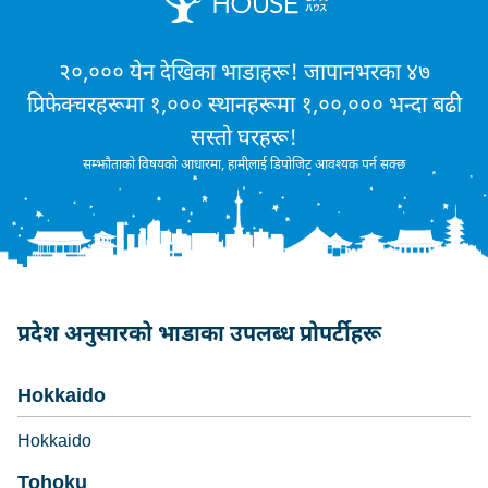
२०,००० येन देखिका भाडाहरू! जापानभरका ४७
प्रिफेक्चरहरूमा १,००० स्थानहरूमा १,००,००० भन्दा बढी
सस्तो घरहरू!
सम्झौताको विषयको आधारमा, हामीलाई डिपोजिट आवश्यक पर्न सक्छ
प्रदेश अनुसारको भाडाका उपलब्ध प्रोपर्टीहरू
Hokkaido
Hokkaido
Tohoku