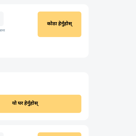
कोठा हेर्नुहोस्
िशनर
यो घर हेर्नुहोस्