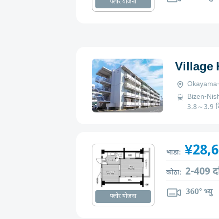
फ्लोर योजना
Village
Okayama-k
Bizen-Nish
3.8～3.9 क
¥28,
भाडा:
2-409 द
कोठा:
360° भ्यु
फ्लोर योजना