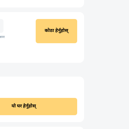
कोठा हेर्नुहोस्
िशनर
यो घर हेर्नुहोस्