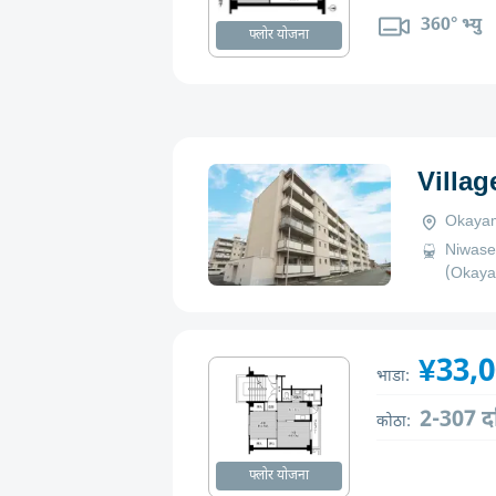
360° भ्यु
फ्लोर योजना
Villa
Okayam
Niwase
(Okayam
¥33,
भाडा:
2-307 द
कोठा:
फ्लोर योजना