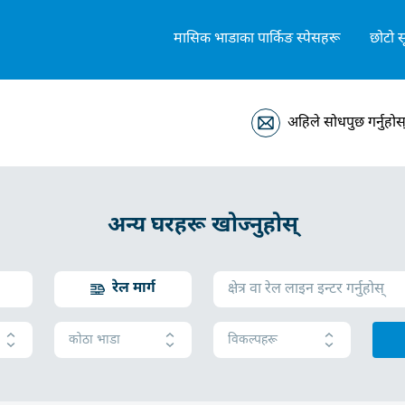
मासिक भाडाका पार्किङ स्पेसहरू
छोटो स
अहिले सोधपुछ गर्नुहोस
अन्य घरहरू खोज्नुहोस्
रेल मार्ग
कोठा भाडा
विकल्पहरू