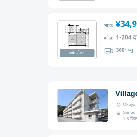
¥34,
भाडा:
1-204 द
कोठा:
360° भ्यु
फ्लोर योजना
Villa
Okayam
Senoo S
1.8 किल