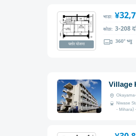
¥32,
भाडा:
3-208 द
कोठा:
360° भ्यु
फ्लोर योजना
Village
Okayama-k
Niwase St
- Mihara) 